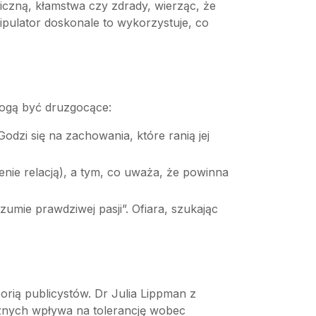
iczną, kłamstwa czy zdrady, wierząc, że
nipulator doskonale to wykorzystuje, co
mogą być druzgocące:
odzi się na zachowania, które ranią jej
enie relacją), a tym, co uważa, że powinna
umie prawdziwej pasji”. Ofiara, szukając
rią publicystów. Dr Julia Lippman z
cznych wpływa na tolerancję wobec