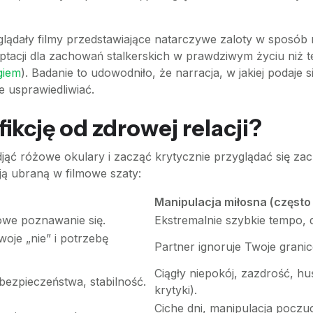
oglądały filmy przedstawiające natarczywe zaloty w sposó
cji dla zachowań stalkerskich w prawdziwym życiu niż te,
giem
). Badanie to udowodniło, że narracja, w jakiej podaj
e usprawiedliwiać.
ikcję od zdrowej relacji?
 zdjąć różowe okulary i zacząć krytycznie przyglądać się 
ją ubraną w filmowe szaty:
Manipulacja miłosna (częst
owe poznawanie się.
Ekstremalnie szybkie tempo, d
woje „nie” i potrzebę
Partner ignoruje Twoje granice
Ciągły niepokój, zazdrość, 
bezpieczeństwa, stabilność.
krytyki).
Ciche dni, manipulacja poczu