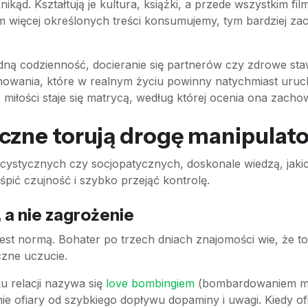
nikąd. Kształtują je kultura, książki, a przede wszystkim fi
 im więcej określonych treści konsumujemy, tym bardziej z
ą codzienność, docieranie się partnerów czy zdrowe staw
achowania, które w realnym życiu powinny natychmiast uru
z miłości staje się matrycą, według której ocenia ona zach
czne torują drogę manipulat
rcystycznych czy socjopatycznych, doskonale wiedzą, jak
uśpić czujność i szybko przejąć kontrolę.
 a nie zagrożenie
est normą. Bohater po trzech dniach znajomości wie, że to 
czne uczucie.
u relacji nazywa się
love bombingiem
(bombardowaniem mił
e ofiary od szybkiego dopływu dopaminy i uwagi. Kiedy ofia