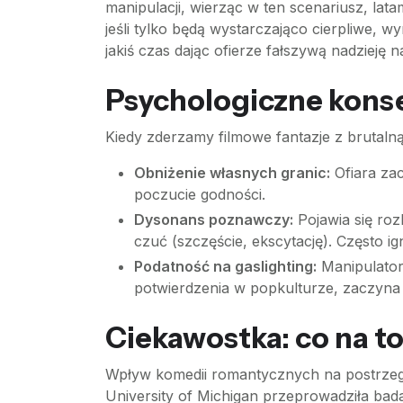
manipulacji, wierząc w ten scenariusz, la
jeśli tylko będą wystarczająco cierpliwe, w
jakiś czas dając ofierze fałszywą nadzieję 
Psychologiczne konse
Kiedy zderzamy filmowe fantazje z brutaln
Obniżenie własnych granic:
Ofiara zac
poczucie godności.
Dysonans poznawczy:
Pojawia się roz
czuć (szczęście, ekscytację). Często i
Podatność na gaslighting:
Manipulator 
potwierdzenia w popkulturze, zaczyna 
Ciekawostka: co na t
Wpływ komedii romantycznych na postrzegan
University of Michigan przeprowadziła ba