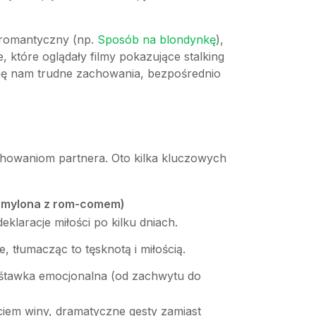
b romantyczny (np.
Sposób na blondynkę
),
 które oglądały filmy pokazujące stalking
e się nam trudne zachowania, bezpośrednio
zachowaniom partnera. Oto kilka kluczowych
o mylona z rom-comem)
eklaracje miłości po kilku dniach.
, tłumacząc to tęsknotą i miłością.
huśtawka emocjonalna (od zachwytu do
ciem winy, dramatyczne gesty zamiast