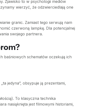
lmy. Zjawisko to w psychologii mediów
aczynamy wierzyć, że odzwierciedlają one
ianie granic. Zamiast tego serwują nam
chomić czerwoną lampkę. Dla potencjalnej
owania swojego partnera.
orom?
ich baśniowych schematów oczekują ich
„ta jedyna”, obsypuje ją prezentami,
ością). To klasyczna technika
ra nasiąknięta jest filmowymi historiami,