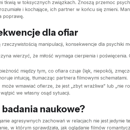
tami tkwią w toksycznych związkach. Znoszą przemoc psych
yrozumiałe i kochające, ich partner w końcu się zmieni. Ma
na poprawę.
kwencje dla ofiar
ą rzeczywistością manipulacji, konsekwencje dla psychiki 
zyna wierzyć, że miłość wymaga cierpienia i poświęcenia. G
bieżność między tym, co ofiara czuje (lęk, niepokój, zmęcz
gnoruje intuicję, tłumacząc partnera filmowymi schematami.
może wmawiać ofierze, że jest „zbyt wrażliwa” lub „nie roz
wątpić we własny osąd sytuacji.
o badania naukowe?
ie agresywnych zachowań w relacjach nie jest jedynie teo
danie, w którym sprawdzała, jak oglądanie filmów romanty