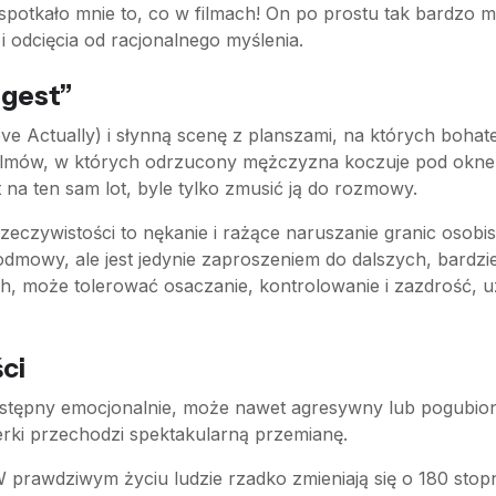
, spotkało mnie to, co w filmach! On po prostu tak bardzo
 i odcięcia od racjonalnego myślenia.
 gest”
ve Actually) i słynną scenę z planszami, na których bohat
 filmów, w których odrzucony mężczyzna koczuje pod oknem 
t na ten sam lot, byle tylko zmusić ją do rozmowy.
rzeczywistości to nękanie i rażące naruszanie granic osob
odmowy, ale jest jedynie zaproszeniem do dalszych, bardzie
h, może tolerować osaczanie, kontrolowanie i zazdrość, u
ści
ostępny emocjonalnie, może nawet agresywny lub pogubion
rki przechodzi spektakularną przemianę.
 prawdziwym życiu ludzie rzadko zmieniają się o 180 stopni