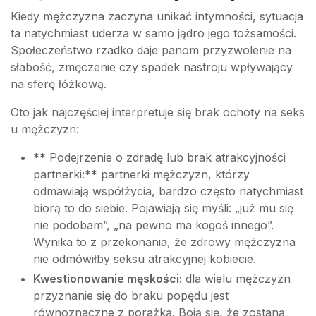
Kiedy mężczyzna zaczyna unikać intymności, sytuacja
ta natychmiast uderza w samo jądro jego tożsamości.
Społeczeństwo rzadko daje panom przyzwolenie na
słabość, zmęczenie czy spadek nastroju wpływający
na sferę łóżkową.
Oto jak najczęściej interpretuje się brak ochoty na seks
u mężczyzn:
** Podejrzenie o zdradę lub brak atrakcyjności
partnerki:** partnerki mężczyzn, którzy
odmawiają współżycia, bardzo często natychmiast
biorą to do siebie. Pojawiają się myśli: „już mu się
nie podobam”, „na pewno ma kogoś innego”.
Wynika to z przekonania, że zdrowy mężczyzna
nie odmówiłby seksu atrakcyjnej kobiecie.
Kwestionowanie męskości:
dla wielu mężczyzn
przyznanie się do braku popędu jest
równoznaczne z porażką. Boją się, że zostaną