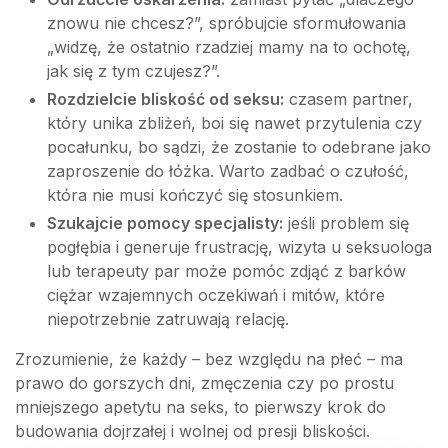
znowu nie chcesz?”, spróbujcie sformułowania
„widzę, że ostatnio rzadziej mamy na to ochotę,
jak się z tym czujesz?”.
Rozdzielcie bliskość od seksu:
czasem partner,
który unika zbliżeń, boi się nawet przytulenia czy
pocałunku, bo sądzi, że zostanie to odebrane jako
zaproszenie do łóżka. Warto zadbać o czułość,
która nie musi kończyć się stosunkiem.
Szukajcie pomocy specjalisty:
jeśli problem się
pogłębia i generuje frustrację, wizyta u seksuologa
lub terapeuty par może pomóc zdjąć z barków
ciężar wzajemnych oczekiwań i mitów, które
niepotrzebnie zatruwają relację.
Zrozumienie, że każdy – bez względu na płeć – ma
prawo do gorszych dni, zmęczenia czy po prostu
mniejszego apetytu na seks, to pierwszy krok do
budowania dojrzałej i wolnej od presji bliskości.