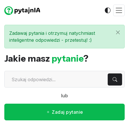
Zadawaj pytania i otrzymuj natychmiast
inteligentne odpowiedzi - przetestuj! :)
Jakie masz
pytanie
?
lub
Zadaj pytanie