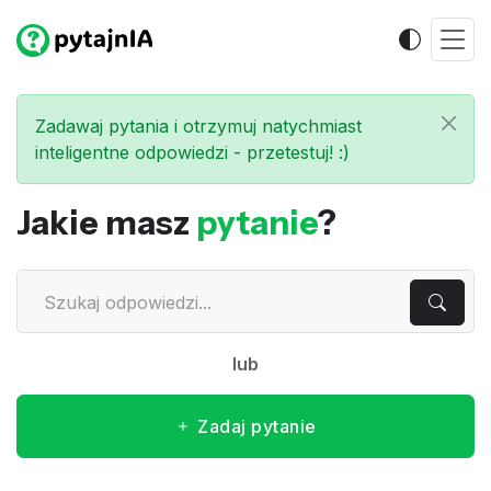
Zadawaj pytania i otrzymuj natychmiast
inteligentne odpowiedzi - przetestuj! :)
Jakie masz
pytanie
?
lub
Zadaj pytanie