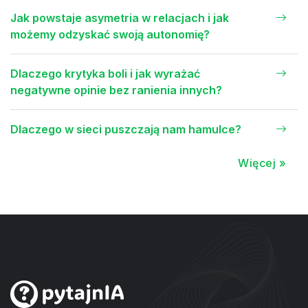
Jak powstaje asymetria w relacjach i jak
możemy odzyskać swoją autonomię?
Dlaczego krytyka boli i jak wyrażać
negatywne opinie bez ranienia innych?
Dlaczego w sieci puszczają nam hamulce?
Więcej »