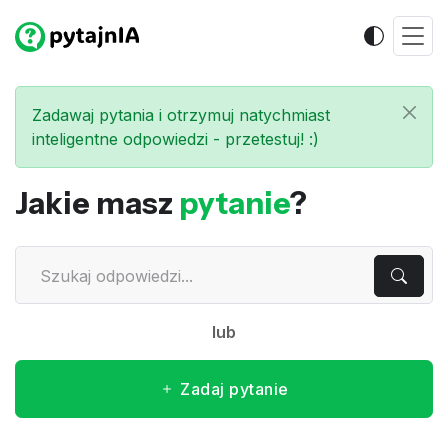
Zadawaj pytania i otrzymuj natychmiast
inteligentne odpowiedzi - przetestuj! :)
Jakie masz
pytanie
?
lub
Zadaj pytanie