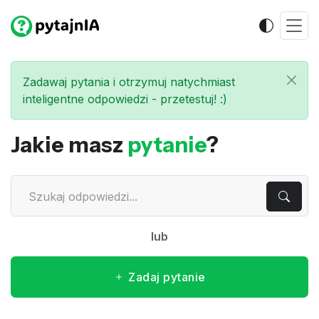
Zadawaj pytania i otrzymuj natychmiast
inteligentne odpowiedzi - przetestuj! :)
Jakie masz
pytanie
?
lub
Zadaj pytanie