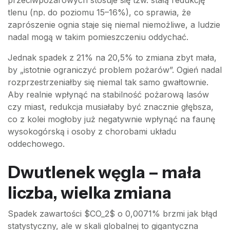
przeciwpożarowych stosuje się tzw. stałą redukcję
tlenu (np. do poziomu 15–16%), co sprawia, że
zaprószenie ognia staje się niemal niemożliwe, a ludzie
nadal mogą w takim pomieszczeniu oddychać.
Jednak spadek z 21% na 20,5% to zmiana zbyt mała,
by „istotnie ograniczyć problem pożarów”. Ogień nadal
rozprzestrzeniałby się niemal tak samo gwałtownie.
Aby realnie wpłynąć na stabilność pożarową lasów
czy miast, redukcja musiałaby być znacznie głębsza,
co z kolei mogłoby już negatywnie wpłynąć na faunę
wysokogórską i osoby z chorobami układu
oddechowego.
Dwutlenek węgla – mała
liczba, wielka zmiana
Spadek zawartości $CO_2$ o 0,0071% brzmi jak błąd
statystyczny, ale w skali globalnej to gigantyczna