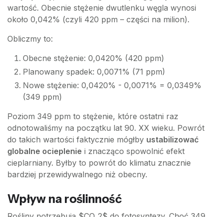
wartość. Obecnie stężenie dwutlenku węgla wynosi
około 0,042% (czyli 420 ppm – części na milion).
Obliczmy to:
Obecne stężenie: 0,0420% (420 ppm)
Planowany spadek: 0,0071% (71 ppm)
Nowe stężenie: 0,0420% - 0,0071% = 0,0349%
(349 ppm)
Poziom 349 ppm to stężenie, które ostatni raz
odnotowaliśmy na początku lat 90. XX wieku. Powrót
do takich wartości faktycznie mógłby
ustabilizować
globalne ocieplenie
i znacząco spowolnić efekt
cieplarniany. Byłby to powrót do klimatu znacznie
bardziej przewidywalnego niż obecny.
Wpływ na roślinność
Rośliny potrzebują $CO_2$ do fotosyntezy. Choć 349