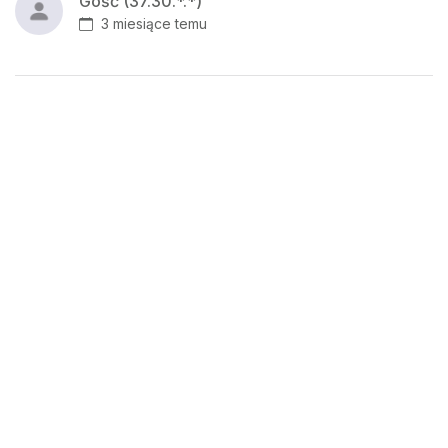
Gość (37.30.*.*)
3 miesiące temu