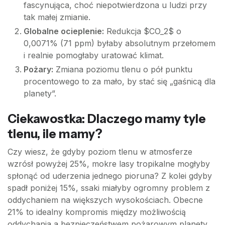
fascynująca, choć niepotwierdzona u ludzi przy
tak małej zmianie.
Globalne ocieplenie:
Redukcja $CO_2$ o
0,0071% (71 ppm) byłaby absolutnym przełomem
i realnie pomogłaby uratować klimat.
Pożary:
Zmiana poziomu tlenu o pół punktu
procentowego to za mało, by stać się „gaśnicą dla
planety”.
Ciekawostka: Dlaczego mamy tyle
tlenu, ile mamy?
Czy wiesz, że gdyby poziom tlenu w atmosferze
wzrósł powyżej 25%, mokre lasy tropikalne mogłyby
spłonąć od uderzenia jednego pioruna? Z kolei gdyby
spadł poniżej 15%, ssaki miałyby ogromny problem z
oddychaniem na większych wysokościach. Obecne
21% to idealny kompromis między możliwością
oddychania a bezpieczeństwem pożarowym planety.