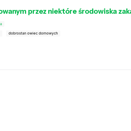
owanym przez niektóre środowiska zaka
ia
a
dobrostan owiec domowych