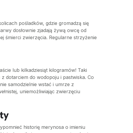
kolicach pośladków, gdzie gromadzą się
ę larwy dosłownie zjadają żywą owcę od
ej śmierci zwierzęcia. Regularne strzyżenie
cie lub kilkadziesiąt kilogramów! Taki
i z dotarciem do wodopoju i pastwiska. Co
anie samodzielnie wstać i umrze z
nistej, uniemożliwiając zwierzęciu
ty
ypomnieć historię merynosa o imieniu