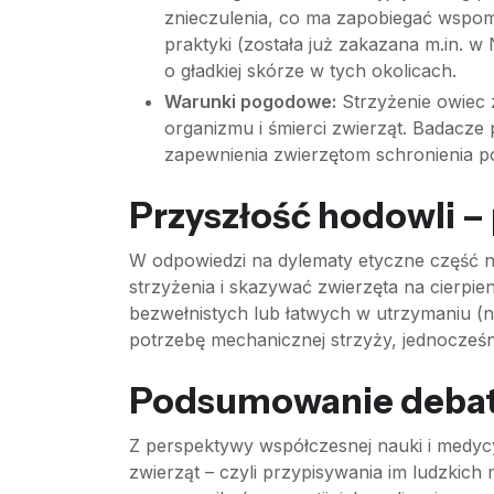
znieczulenia, co ma zapobiegać wspomn
praktyki (została już zakazana m.in. w
o gładkiej skórze w tych okolicach.
Warunki pogodowe:
Strzyżenie owiec 
organizmu i śmierci zwierząt. Badacz
zapewnienia zwierzętom schronienia po
Przyszłość hodowli –
W odpowiedzi na dylematy etyczne część 
strzyżenia i skazywać zwierzęta na cierpie
bezwełnistych lub łatwych w utrzymaniu (np
potrzebę mechanicznej strzyży, jednocześn
Podsumowanie debaty
Z perspektywy współczesnej nauki i medycy
zwierząt – czyli przypisywania im ludzkich 