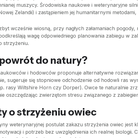
ianej muszycy. Środowiska naukowe i weterynaryjne silni
 Nowej Zelandii) i zastąpieniem jej humanitarnymi metodami
zbyt wcześnie wiosną, przy nagłych załamaniach pogody,
e podkreślają wagę odpowiedniego planowania zabiegu w z
 strzyżeniu.
 powrót do natury?
naukowców i hodowców proponuje alternatywne rozwiązan
nie, sugeruje się stopniowe odchodzenie od hodowli ras w
. rasy Wiltshire Horn czy Dorper). Owce te naturalnie zrz
ie oszczędzając zwierzętom stresu związanego z zabiegie
 o strzyżeniu owiec
ny weterynaryjnej postulat zakazu strzyżenia owiec jest 
motywacji i potrzeb bez uwzględnienia ich realnej biologii. 