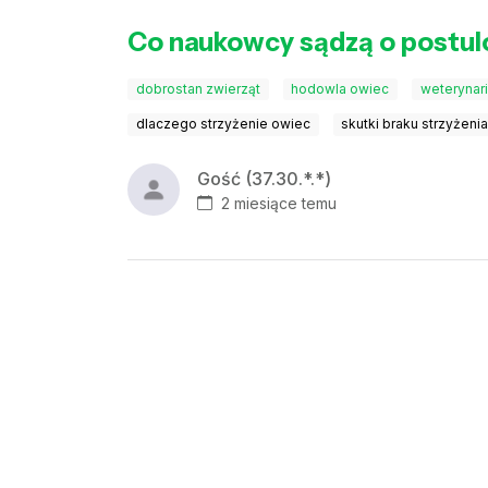
Co naukowcy sądzą o postul
dobrostan zwierząt
hodowla owiec
weterynar
dlaczego strzyżenie owiec
skutki braku strzyżeni
Gość (37.30.*.*)
2 miesiące temu