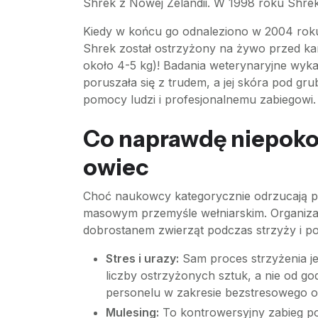
Shrek z Nowej Zelandii. W 1998 roku Shrek 
Kiedy w końcu go odnaleziono w 2004 roku
Shrek został ostrzyżony na żywo przed kam
około 4-5 kg)! Badania weterynaryjne wyka
poruszała się z trudem, a jej skóra pod gr
pomocy ludzi i profesjonalnemu zabiegowi.
Co naprawdę niepok
owiec
Choć naukowcy kategorycznie odrzucają pom
masowym przemyśle wełniarskim. Organizac
dobrostanem zwierząt podczas strzyży i po
Stres i urazy:
Sam proces strzyżenia je
liczby ostrzyżonych sztuk, a nie od g
personelu w zakresie bezstresowego o
Mulesing:
To kontrowersyjny zabieg po