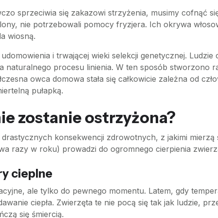
o sprzeciwia się zakazowi strzyżenia, musimy cofnąć się o
ony, nie potrzebowali pomocy fryzjera. Ich okrywa włosowa 
da wiosną.
 udomowienia i trwającej wieki selekcji genetycznej. Ludzie 
ia naturalnego procesu linienia. W ten sposób stworzono r
łczesna owca domowa stała się całkowicie zależna od człow
iertelną pułapką.
nie zostanie ostrzyżona?
 drastycznych konsekwencji zdrowotnych, z jakimi mierzą 
wa razy w roku) prowadzi do ogromnego cierpienia zwierz
ry cieplne
cyjne, ale tylko do pewnego momentu. Latem, gdy tempera
anie ciepła. Zwierzęta te nie pocą się tak jak ludzie, pr
czą się śmiercią.