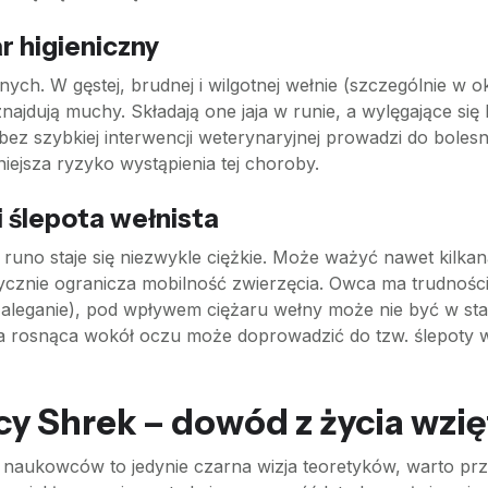
r higieniczny
ch. W gęstej, brudnej i wilgotnej wełnie (szczególnie w o
najdują muchy. Składają one jaja w runie, a wylęgające si
bez szybkiej interwencji weterynaryjnej prowadzi do bolesn
iejsza ryzyko wystąpienia tej choroby.
i ślepota wełnista
uno staje się niezwykle ciężkie. Może ważyć nawet kilkanaś
stycznie ogranicza mobilność zwierzęcia. Owca ma trudnośc
w. zaleganie), pod wpływem ciężaru wełny może nie być w st
 rosnąca wokół oczu może doprowadzić do tzw. ślepoty weł
y Shrek – dowód z życia wzię
 naukowców to jedynie czarna wizja teoretyków, warto prz