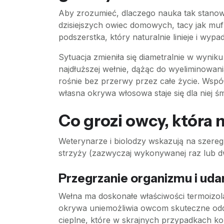
Aby zrozumieć, dlaczego nauka tak stanowcz
dzisiejszych owiec domowych, tacy jak mufl
podszerstka, który naturalnie linieje i wypa
Sytuacja zmieniła się diametralnie w wyniku
najdłuższej wełnie, dążąc do wyeliminowan
rośnie bez przerwy przez całe życie. Wspó
własna okrywa włosowa staje się dla niej śm
Co grozi owcy, która 
Weterynarze i biolodzy wskazują na szereg
strzyży (zazwyczaj wykonywanej raz lub d
Przegrzanie organizmu i uda
Wełna ma doskonałe właściwości termoizola
okrywa uniemożliwia owcom skuteczne oddaw
cieplne, które w skrajnych przypadkach koń