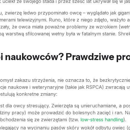
uciekł ze swojego stada i przez sześć lat ukrywał się w ja
, zwierzę ledwo przypominało owcę – wyglądało jak gigant
erami telewizyjnymi. Runo, które z niego zdjęto, ważyło a
zały, że owca miała poważne problemy ze wzrokiem (wełna n
ubą warstwą sfilcowanej wełny była w fatalnym stanie. Shre
oi naukowców? Prawdziwe pr
ysł zakazu strzyżenia, nie oznacza to, że bezkrytycznie
je naukowe i weterynaryjne (takie jak RSPCA) zwracają 
stulują konkretne zmiany:
st dla owcy stresujący. Zwierzęta są unieruchamiane, a p
odziny pracy) może prowadzić do bolesnych zacięć i ran. N
bchodzenia się ze zwierzętami (tzw.
low-stress handling
).
legający na wycinaniu pasów skóry wokół odbytu owiec (g