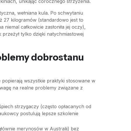
skiniach, unikając corocznego strzyżenia.
yczna, wełniana kula. Po schwytaniu
ż 27 kilogramów (standardowo jest to
iemal całkowicie zasłoniła jej oczy),
k przeżył tylko dzięki natychmiastowej
oblemy dobrostanu
 popierają wszystkie praktyki stosowane w
uwagę na realne problemy związane z
ośpiech strzygaczy (często opłacanych od
aukowcy postulują lepsze szkolenie
łównie merynosów w Australii) bez