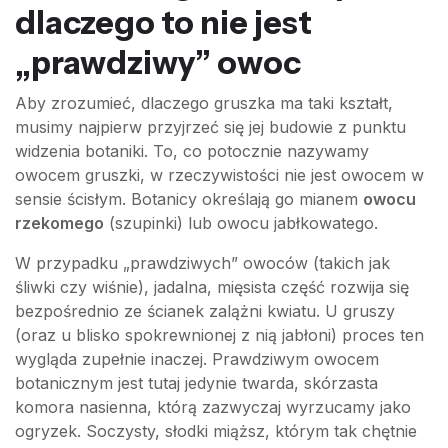
dlaczego to nie jest
„prawdziwy” owoc
Aby zrozumieć, dlaczego gruszka ma taki kształt,
musimy najpierw przyjrzeć się jej budowie z punktu
widzenia botaniki. To, co potocznie nazywamy
owocem gruszki, w rzeczywistości nie jest owocem w
sensie ścisłym. Botanicy określają go mianem
owocu
rzekomego
(szupinki) lub owocu jabłkowatego.
W przypadku „prawdziwych” owoców (takich jak
śliwki czy wiśnie), jadalna, mięsista część rozwija się
bezpośrednio ze ścianek zalążni kwiatu. U gruszy
(oraz u blisko spokrewnionej z nią jabłoni) proces ten
wygląda zupełnie inaczej. Prawdziwym owocem
botanicznym jest tutaj jedynie twarda, skórzasta
komora nasienna, którą zazwyczaj wyrzucamy jako
ogryzek. Soczysty, słodki miąższ, którym tak chętnie