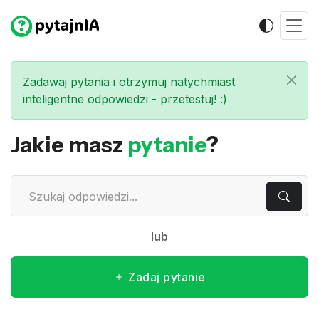
Zadawaj pytania i otrzymuj natychmiast
inteligentne odpowiedzi - przetestuj! :)
Jakie masz
pytanie
?
lub
Zadaj pytanie