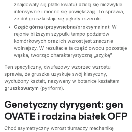
znajdowały się płatki kwiatu) dzielą się niezwykle
intensywnie i mocno się powiększają. To sprawia,
że dół gruszki staje się pękaty i szeroki.
Część górna (przywsiebna/proksymalna):
W
rejonie bliższym szypułki tempo podziałów
komórkowych oraz ich wzrost jest znacznie
wolniejszy. W rezultacie ta część owocu pozostaje
wąska, tworząc charakterystyczną „szyjkę”.
Ten specyficzny, dwufazowy wzorzec wzrostu
sprawia, że gruszka uzyskuje swój klasyczny,
wydłużony kształt, nazywany w botanice kształtem
gruszkowatym
(pyriform).
Genetyczny dyrygent: gen
OVATE i rodzina białek OFP
Choć asymetryczny wzrost tłumaczy mechanikę