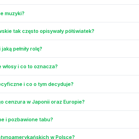
ie muzyki?
kie tak często opisywały półświatek?
jaką pełniły rolę?
 włosy i co to oznacza?
ecyficzne i co o tym decyduje?
go cenzura w Japonii oraz Europie?
ne i pozbawione tabu?
atynoamerykańskich w Polsce?