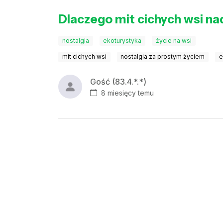
Dlaczego mit cichych wsi na
nostalgia
ekoturystyka
życie na wsi
mit cichych wsi
nostalgia za prostym życiem
e
Gość (83.4.*.*)
8 miesięcy temu