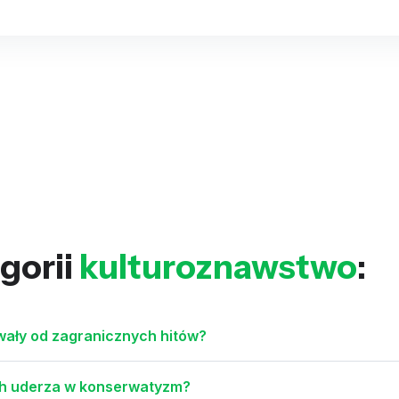
gorii
kulturoznawstwo
:
awały od zagranicznych hitów?
ch uderza w konserwatyzm?