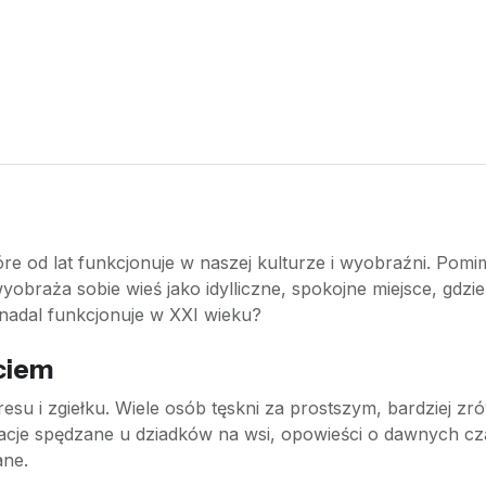
tóre od lat funkcjonuje w naszej kulturze i wyobraźni. Po
wyobraża sobie wieś jako idylliczne, spokojne miejsce, gdzie 
 nadal funkcjonuje w XXI wieku?
yciem
resu i zgiełku. Wiele osób tęskni za prostszym, bardziej 
kacje spędzane u dziadków na wsi, opowieści o dawnych cz
ane.