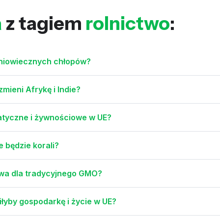
a
z tagiem
rolnictwo
:
dniowiecznych chłopów?
mieni Afrykę i Indie?
matyczne i żywnościowe w UE?
 będzie korali?
zwa dla tradycyjnego GMO?
łyby gospodarkę i życie w UE?