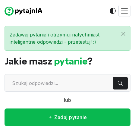
Zadawaj pytania i otrzymuj natychmiast
inteligentne odpowiedzi - przetestuj! :)
Jakie masz
pytanie
?
lub
Zadaj pytanie