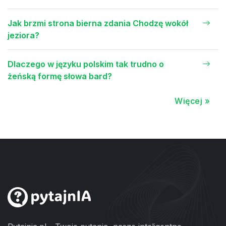
Jak brzmi strona bierna zdania Chodzę wokół
jeziora?
Dlaczego w języku polskim tak trudno o
żeńską formę słowa bard?
Więcej »