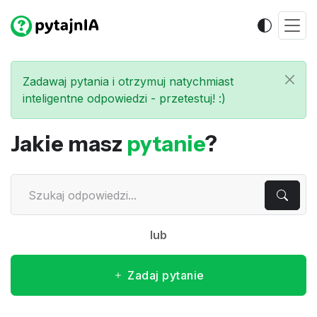
Zadawaj pytania i otrzymuj natychmiast
inteligentne odpowiedzi - przetestuj! :)
Jakie masz
pytanie
?
lub
Zadaj pytanie