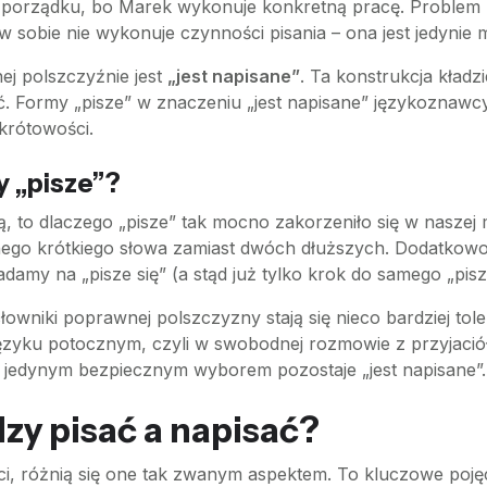
w porządku, bo Marek wykonuje konkretną pracę. Problem p
w sobie nie wykonuje czynności pisania – ona jest jedynie m
ej polszczyźnie jest
„jest napisane”
. Ta konstrukcja kładz
ć. Formy „pisze” w znaczeniu „jest napisane” językoznawcy
krótowości.
 „pisze”?
wą, to dlaczego „pisze” tak mocno zakorzeniło się w nasze
ednego krótkiego słowa zamiast dwóch dłuższych. Dodatkow
ładamy na „pisze się” (a stąd już tylko krok do samego „pisz
wniki poprawnej polszczyzny stają się nieco bardziej toler
zyku potocznym, czyli w swobodnej rozmowie z przyjaciółm
, jedynym bezpiecznym wyborem pozostaje „jest napisane”.
dzy pisać a napisać?
i, różnią się one tak zwanym aspektem. To kluczowe pojęc