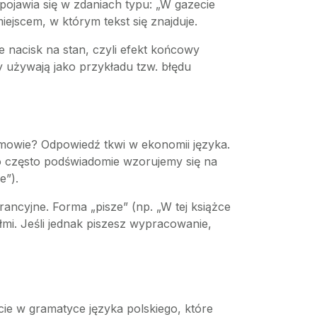
ojawia się w zdaniach typu: „W gazecie
iejscem, w którym tekst się znajduje.
ie nacisk na stan, czyli efekt końcowy
 używają jako przykładu tzw. błędu
j mowie? Odpowiedź tkwi w ekonomii języka.
o często podświadomie wzorujemy się na
e”).
ancyjne. Forma „pisze” (np. „W tej książce
i. Jeśli jednak piszesz wypracowanie,
ie w gramatyce języka polskiego, które