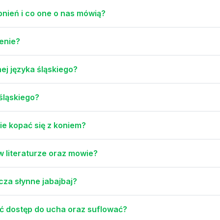
nień i co one o nas mówią?
lenie?
nej języka śląskiego?
śląskiego?
ie kopać się z koniem?
 w literaturze oraz mowie?
cza słynne jabajbaj?
eć dostęp do ucha oraz suflować?