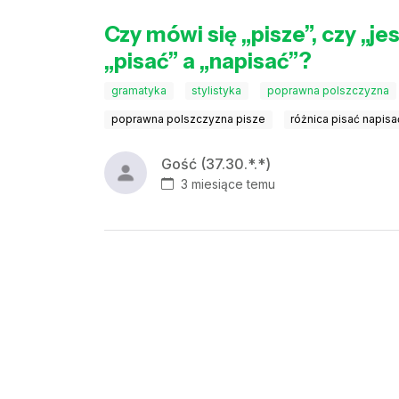
Czy mówi się „pisze”, czy „je
„pisać” a „napisać”?
gramatyka
stylistyka
poprawna polszczyzna
poprawna polszczyzna pisze
różnica pisać napisa
Gość (37.30.*.*)
3 miesiące temu