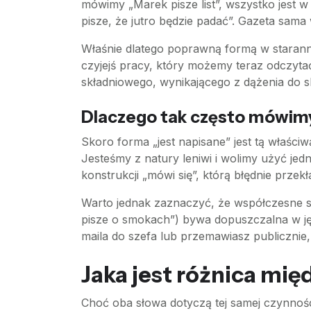
mówimy „Marek pisze list”, wszystko jest 
pisze, że jutro będzie padać”. Gazeta sama 
Właśnie dlatego poprawną formą w starann
czyjejś pracy, który możemy teraz odczyta
składniowego, wynikającego z dążenia do s
Dlaczego tak często mówimy
Skoro forma „jest napisane” jest tą właści
Jesteśmy z natury leniwi i wolimy użyć j
konstrukcji „mówi się”, którą błędnie przek
Warto jednak zaznaczyć, że współczesne sło
pisze o smokach”) bywa dopuszczalna w ję
maila do szefa lub przemawiasz publicznie
Jaka jest różnica mię
Choć oba słowa dotyczą tej samej czynnośc