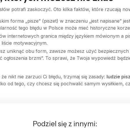
łów potrafi zaskoczyć. Oto kilka faktów, które rzucają no
kim forma „pisze” (piszet) w znaczeniu „jest napisane” je
arność tego błędu w Polsce może mieć historyczne korze
w internetowych granica między językiem mówionym a pi
w liście motywacyjnym.
esz uniknąć obu form, zawsze możesz użyć bezpiecznych za
ść ogłoszenia brzmi”. To sprawi, że Twoja wypowiedź będzie 
e nikt nie zarzuci Ci błędu, trzymaj się zasady:
ludzie pis
ylko od tego, czy chcesz się pochwalić samym wysiłkiem, c
Podziel się z innymi: