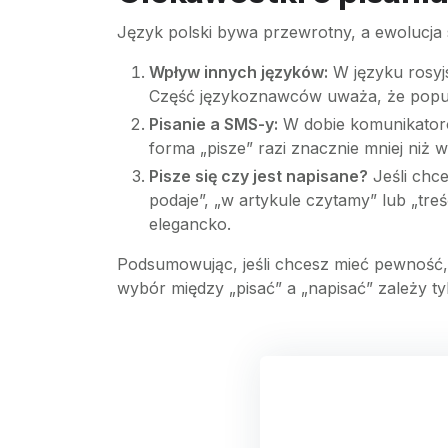
Język polski bywa przewrotny, a ewolucja s
Wpływ innych języków:
W języku rosyjs
Część językoznawców uważa, że popul
Pisanie a SMS-y:
W dobie komunikatoró
forma „pisze” razi znacznie mniej niż 
Pisze się czy jest napisane?
Jeśli chc
podaje”, „w artykule czytamy” lub „tre
elegancko.
Podsumowując, jeśli chcesz mieć pewność, ż
wybór między „pisać” a „napisać” zależy t