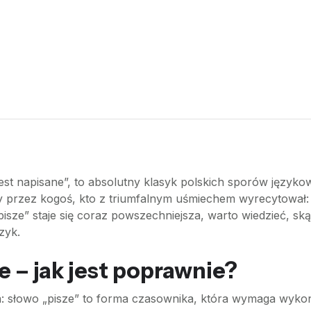
„jest napisane”, to absolutny klasyk polskich sporów języ
 przez kogoś, kto z triumfalnym uśmiechem wyrecytował: „N
ze” staje się coraz powszechniejsza, warto wiedzieć, skąd
zyk.
e – jak jest poprawnie?
ta: słowo „pisze” to forma czasownika, która wymaga wyko