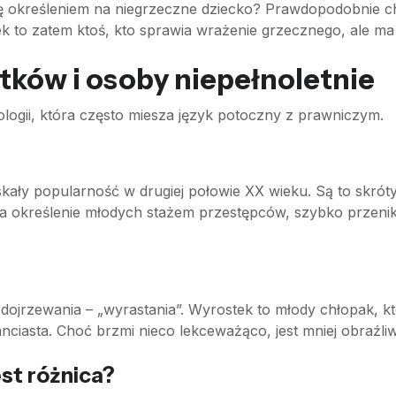
ł się określeniem na niegrzeczne dziecko? Prawdopodobnie c
ek to zatem ktoś, kto sprawia wrażenie grzecznego, ale ma
tków i osoby niepełnoletnie
nologii, która często miesza język potoczny z prawniczym.
kały popularność w drugiej połowie XX wieku. Są to skrót
a określenie młodych stażem przestępców, szybko przenik
dojrzewania – „wyrastania”. Wyrostek to młody chłopak, kt
kanciasta. Choć brzmi nieco lekceważąco, jest mniej obraźl
est różnica?