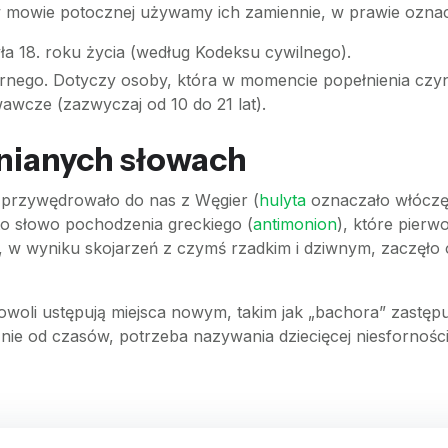
w mowie potocznej używamy ich zamiennie, w prawie oznac
ła 18. roku życia (według Kodeksu cywilnego).
rnego. Dotyczy osoby, która w momencie popełnienia czyn
awcze (zazwyczaj od 10 do 21 lat).
nianych słowach
 przywędrowało do nas z Węgier (
hulyta
oznaczało włóczęg
o słowo pochodzenia greckiego (
antimonion
), które pierw
, w wyniku skojarzeń z czymś rzadkim i dziwnym, zaczęło 
powoli ustępują miejsca nowym, takim jak „bachora” zastęp
leżnie od czasów, potrzeba nazywania dziecięcej niesforno