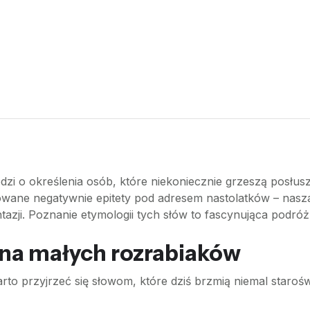
chodzi o określenia osób, które niekoniecznie grzeszą posł
ane negatywnie epitety pod adresem nastolatków – nasza m
zji. Poznanie etymologii tych słów to fascynująca podróż
 na małych rozrabiaków
rto przyjrzeć się słowom, które dziś brzmią niemal staroś