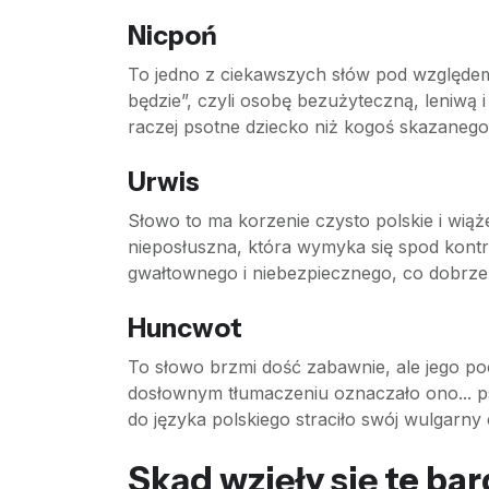
Nicpoń
To jedno z ciekawszych słów pod względem 
będzie”, czyli osobę bezużyteczną, leniwą 
raczej psotne dziecko niż kogoś skazaneg
Urwis
Słowo to ma korzenie czysto polskie i wiąże
nieposłuszna, która wymyka się spod kont
gwałtownego i niebezpiecznego, co dobrze 
Huncwot
To słowo brzmi dość zabawnie, ale jego po
dosłownym tłumaczeniu oznaczało ono... ps
do języka polskiego straciło swój wulgarny
Skąd wzięły się te ba