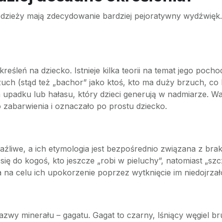
zieży mają zdecydowanie bardziej pejoratywny wydźwięk. Cz
kreśleń na dziecko. Istnieje kilka teorii na temat jego poc
uch (stąd też „bachor” jako ktoś, kto ma duży brzuch, co 
 upadku lub hałasu, który dzieci generują w nadmiarze. Wa
 zabarwienia i oznaczało po prostu dziecko.
aźliwe, a ich etymologia jest bezpośrednio związana z brak
się do kogoś, kto jeszcze „robi w pieluchy”, natomiast „sz
a celu ich upokorzenie poprzez wytknięcie im niedojrzał
zwy minerału – gagatu. Gagat to czarny, lśniący węgiel br