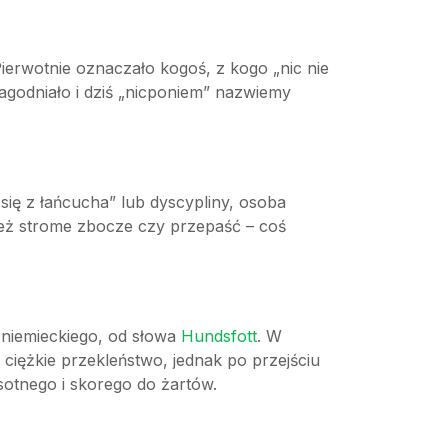
erwotnie oznaczało kogoś, z kogo „nic nie
łagodniało i dziś „nicponiem” nazwiemy
 się z łańcucha” lub dyscypliny, osoba
też strome zbocze czy przepaść – coś
 niemieckiego, od słowa
Hundsfott
. W
ciężkie przekleństwo, jednak po przejściu
psotnego i skorego do żartów.