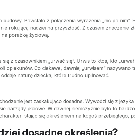
budowy. Powstało z połączenia wyrażenia „nic po nim”. Pi
i nie rokującą nadziei na przyszłość. Z czasem znaczenie z
o na porażkę życiową.
 się z czasownikiem „urwać się”. Urwis to ktoś, kto „urwał
roli opiekunów. Co ciekawe, dawniej „urwisem” nazywano 
oddaje naturę dziecka, które trudno upilnować.
chodzenie jest zaskakująco dosadne. Wywodzi się z języka
ie narządy płciowe. W dawnej niemczyźnie było to bardzo 
 charakter, stając się określeniem na kogoś przebiegłego, 
rdziej dosadne określenia?