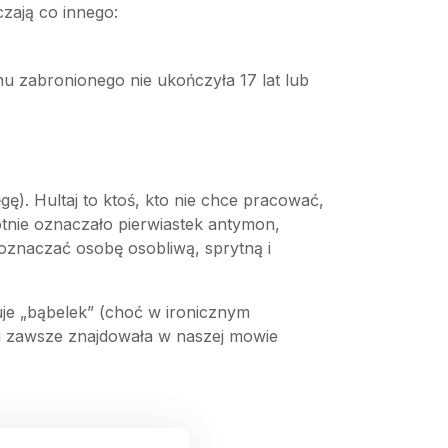
zają co innego:
u zabronionego nie ukończyła 17 lat lub
ę). Hultaj to ktoś, kto nie chce pracować,
otnie oznaczało pierwiastek antymon,
oznaczać osobę osobliwą, sprytną i
uje „bąbelek” (choć w ironicznym
ści zawsze znajdowała w naszej mowie