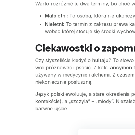
Warto rozróżnić te dwa terminy, bo choć 
Małoletni:
To osoba, która nie ukończy
Nieletni:
To termin z zakresu prawa ka
wobec której stosuje się środki wychow
Ciekawostki o zapom
Czy słyszeliście kiedyś o
hultaju
? To słowo
woli próżnować i psocić. Z kolei
ancymon
t
używany w medycynie i alchemii. Z czasem
niekoniecznie posłuszną.
Język polski ewoluuje, a stare określenia 
kontekście), a „szczyla” – „młody”. Nieza
barwne ujście.