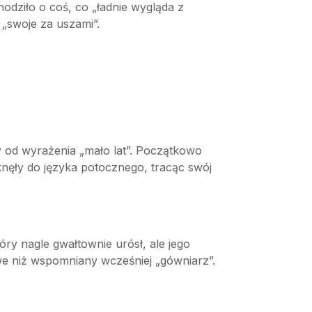
hodziło o coś, co „ładnie wygląda z
 „swoje za uszami”.
y od wyrażenia „mało lat”. Początkowo
nęły do języka potocznego, tracąc swój
óry nagle gwałtownie urósł, ale jego
iwe niż wspomniany wcześniej „gówniarz”.