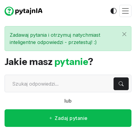
Zadawaj pytania i otrzymuj natychmiast
inteligentne odpowiedzi - przetestuj! :)
Jakie masz
pytanie
?
lub
Zadaj pytanie