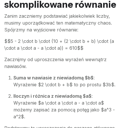
skomplikowane równanie
Zanim zaczniemy podstawiać jakiekolwiek liczby,
musimy uporządkować ten matematyczny chaos.
Spójrzmy na wyjściowe równanie:
$$5 - 2 \cdot b \cdot (10 + (2 \cdot b + b) \cdot (a
\cdot a \cdot a - a \cdot a)) = 610$$
Zacznijmy od uproszczenia wyrażeń wewnątrz
nawiasów.
Suma w nawiasie z niewiadomą $b$
:
Wyrażenie $2 \cdot b + b$ to po prostu $3b$.
Iloczyn i różnica z niewiadomą $a$
:
Wyrażenie $a \cdot a \cdot a - a \cdot a$
możemy zapisać za pomocą potęg jako $a^3 -
a^2$.
Podstawmy te uproszczenia do naszego głównego