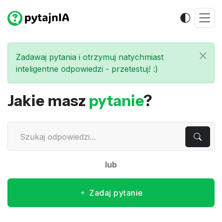
Zadawaj pytania i otrzymuj natychmiast
inteligentne odpowiedzi - przetestuj! :)
Jakie masz
pytanie
?
lub
Zadaj pytanie