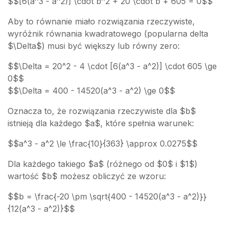
$$[6(a^3 - a^2)] \cdot b^2 + 20 \cdot b + 605 = 0$$
Aby to równanie miało rozwiązania rzeczywiste,
wyróżnik równania kwadratowego (popularna delta
$\Delta$) musi być większy lub równy zero:
$$\Delta = 20^2 - 4 \cdot [6(a^3 - a^2)] \cdot 605 \ge
0$$
$$\Delta = 400 - 14520(a^3 - a^2) \ge 0$$
Oznacza to, że rozwiązania rzeczywiste dla $b$
istnieją dla każdego $a$, które spełnia warunek:
$$a^3 - a^2 \le \frac{10}{363} \approx 0.0275$$
Dla każdego takiego $a$ (różnego od $0$ i $1$)
wartość $b$ możesz obliczyć ze wzoru:
$$b = \frac{-20 \pm \sqrt{400 - 14520(a^3 - a^2)}}
{12(a^3 - a^2)}$$