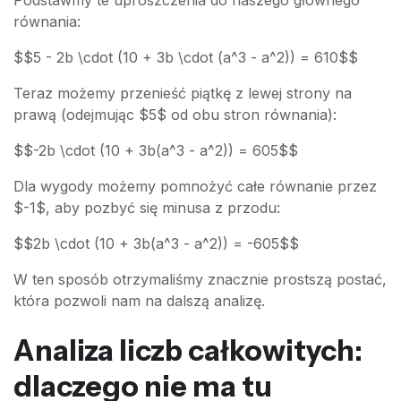
równania:
$$5 - 2b \cdot (10 + 3b \cdot (a^3 - a^2)) = 610$$
Teraz możemy przenieść piątkę z lewej strony na
prawą (odejmując $5$ od obu stron równania):
$$-2b \cdot (10 + 3b(a^3 - a^2)) = 605$$
Dla wygody możemy pomnożyć całe równanie przez
$-1$, aby pozbyć się minusa z przodu:
$$2b \cdot (10 + 3b(a^3 - a^2)) = -605$$
W ten sposób otrzymaliśmy znacznie prostszą postać,
która pozwoli nam na dalszą analizę.
Analiza liczb całkowitych:
dlaczego nie ma tu