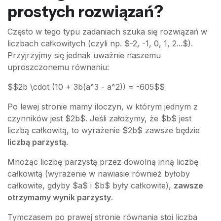
prostych rozwiązań?
Często w tego typu zadaniach szuka się rozwiązań w
liczbach całkowitych (czyli np. $-2, -1, 0, 1, 2...$).
Przyjrzyjmy się jednak uważnie naszemu
uproszczonemu równaniu:
$$2b \cdot (10 + 3b(a^3 - a^2)) = -605$$
Po lewej stronie mamy iloczyn, w którym jednym z
czynników jest $2b$. Jeśli założymy, że $b$ jest
liczbą całkowitą, to wyrażenie $2b$ zawsze będzie
liczbą parzystą
.
Mnożąc liczbę parzystą przez dowolną inną liczbę
całkowitą (wyrażenie w nawiasie również byłoby
całkowite, gdyby $a$ i $b$ były całkowite),
zawsze
otrzymamy wynik parzysty
.
Tymczasem po prawej stronie równania stoi liczba