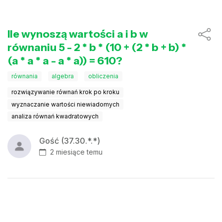
Ile wynoszą wartości a i b w
równaniu 5 - 2 * b * (10 + (2 * b + b) *
(a * a * a - a * a)) = 610?
równania
algebra
obliczenia
rozwiązywanie równań krok po kroku
wyznaczanie wartości niewiadomych
analiza równań kwadratowych
Gość (37.30.*.*)
2 miesiące temu