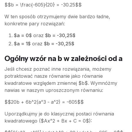
$$b = \frac{-605}{20} = -30.25$$
W ten sposób otrzymujemy dwie bardzo ładne,
konkretne pary rozwiązań:
$a = 0$
oraz
$b = -30,25$
$a = 1$
oraz
$b = -30,25$
Ogólny wzór na b w zależności od a
Jeśli chcesz poznać inne rozwiązania, możemy
potraktować nasze równanie jako równanie
kwadratowe względem zmiennej $b$. Wymnóżmy
nawias w naszym uproszczonym równaniu:
$$20b + 6b^2(a^3 - a^2) = -605$$
Uporządkujmy je do klasycznej postaci równania
kwadratowego ($Ax^2 + Bx + C = 0$):