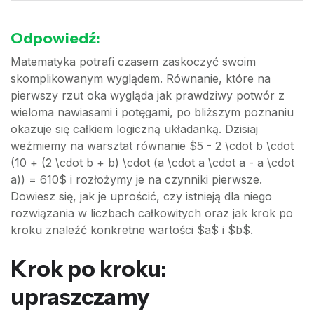
Odpowiedź:
Matematyka potrafi czasem zaskoczyć swoim
skomplikowanym wyglądem. Równanie, które na
pierwszy rzut oka wygląda jak prawdziwy potwór z
wieloma nawiasami i potęgami, po bliższym poznaniu
okazuje się całkiem logiczną układanką. Dzisiaj
weźmiemy na warsztat równanie $5 - 2 \cdot b \cdot
(10 + (2 \cdot b + b) \cdot (a \cdot a \cdot a - a \cdot
a)) = 610$ i rozłożymy je na czynniki pierwsze.
Dowiesz się, jak je uprościć, czy istnieją dla niego
rozwiązania w liczbach całkowitych oraz jak krok po
kroku znaleźć konkretne wartości $a$ i $b$.
Krok po kroku:
upraszczamy