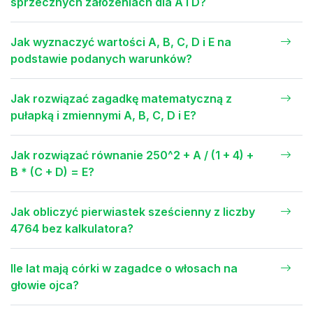
sprzecznych założeniach dla A i D?
Jak wyznaczyć wartości A, B, C, D i E na
podstawie podanych warunków?
Jak rozwiązać zagadkę matematyczną z
pułapką i zmiennymi A, B, C, D i E?
Jak rozwiązać równanie 250^2 + A / (1 + 4) +
B * (C + D) = E?
Jak obliczyć pierwiastek sześcienny z liczby
4764 bez kalkulatora?
Ile lat mają córki w zagadce o włosach na
głowie ojca?