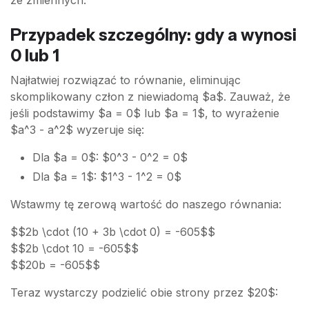
Przypadek szczególny: gdy a wynosi
0 lub 1
Najłatwiej rozwiązać to równanie, eliminując
skomplikowany człon z niewiadomą $a$. Zauważ, że
jeśli podstawimy $a = 0$ lub $a = 1$, to wyrażenie
$a^3 - a^2$ wyzeruje się:
Dla $a = 0$: $0^3 - 0^2 = 0$
Dla $a = 1$: $1^3 - 1^2 = 0$
Wstawmy tę zerową wartość do naszego równania:
$$2b \cdot (10 + 3b \cdot 0) = -605$$
$$2b \cdot 10 = -605$$
$$20b = -605$$
Teraz wystarczy podzielić obie strony przez $20$: