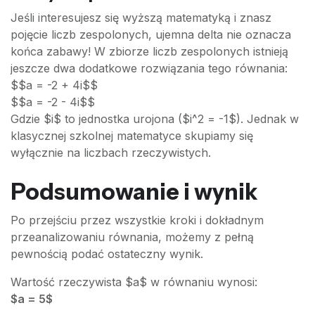
Jeśli interesujesz się wyższą matematyką i znasz
pojęcie liczb zespolonych, ujemna delta nie oznacza
końca zabawy! W zbiorze liczb zespolonych istnieją
jeszcze dwa dodatkowe rozwiązania tego równania:
$$a = -2 + 4i$$
$$a = -2 - 4i$$
Gdzie $i$ to jednostka urojona ($i^2 = -1$). Jednak w
klasycznej szkolnej matematyce skupiamy się
wyłącznie na liczbach rzeczywistych.
Podsumowanie i wynik
Po przejściu przez wszystkie kroki i dokładnym
przeanalizowaniu równania, możemy z pełną
pewnością podać ostateczny wynik.
Wartość rzeczywista $a$ w równaniu wynosi:
$a = 5$