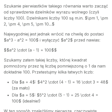
Szukanie pierwiastków takiego równania warto zacząć
od sprawdzenia dzielników wyrazu wolnego (czyli
liczby 100). Dzielnikami liczby 100 są m.in. $\pm 1, \pm
2, \pm 4, \pm 5, \pm 10...$
Najwygodniej jest jednak wrócić na chwilę do postaci
$a^3 - a^2 = 100$ i wyłączyć $a^2$ przed nawias:
$$a^2 \cdot (a - 1) = 100$$
Szukamy zatem takiej liczby, której kwadrat
pomnożony przez tę liczbę pomniejszoną o 1 da nam
dokładnie 100. Przetestujmy kilka łatwych liczb:
Dla $a = 4$: $4^2 \cdot (4 - 1) = 16 \cdot 3 = 48$
(za mało)
Dla $a = 5$: $5^2 \cdot (5 - 1) = 25 \cdot 4 =
100$ (idealnie!)
W ten sposób znaleźliśmy pierwsze, rzeczywiste