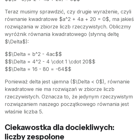
Teraz musimy sprawdzić, czy drugie wyrażenie, czyli
równanie kwadratowe $a^2 + 4a + 20 = 0$, ma jakieś
rozwiązania w zbiorze liczb rzeczywistych. Obliczmy
wyróżnik równania kwadratowego (słynną deltę
$\Delta$):
$$\Delta = b^2 - 4ac$$
$$\Delta = 4^2 - 4 \cdot 1 \cdot 20$$
$$\Delta = 16 - 80 = -64$$
Ponieważ delta jest ujemna ($\Delta < 0$), równanie
kwadratowe nie ma rozwiązań w zbiorze liczb
rzeczywistych. Oznacza to, że jedynym rzeczywistym
rozwiązaniem naszego początkowego równania jest
właśnie liczba 5.
Ciekawostka dla dociekliwych:
liczby zespolone