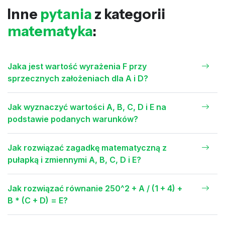
Inne
pytania
z kategorii
matematyka
:
Jaka jest wartość wyrażenia F przy
sprzecznych założeniach dla A i D?
Jak wyznaczyć wartości A, B, C, D i E na
podstawie podanych warunków?
Jak rozwiązać zagadkę matematyczną z
pułapką i zmiennymi A, B, C, D i E?
Jak rozwiązać równanie 250^2 + A / (1 + 4) +
B * (C + D) = E?