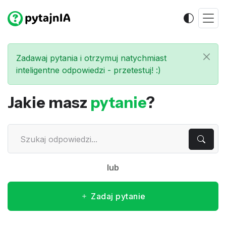
Zadawaj pytania i otrzymuj natychmiast
inteligentne odpowiedzi - przetestuj! :)
Jakie masz
pytanie
?
lub
Zadaj pytanie