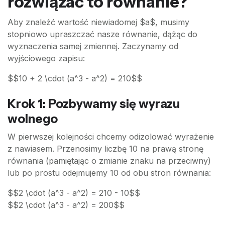
rozwiązać to równanie?
Aby znaleźć wartość niewiadomej $a$, musimy
stopniowo upraszczać nasze równanie, dążąc do
wyznaczenia samej zmiennej. Zaczynamy od
wyjściowego zapisu:
$$10 + 2 \cdot (a^3 - a^2) = 210$$
Krok 1: Pozbywamy się wyrazu
wolnego
W pierwszej kolejności chcemy odizolować wyrażenie
z nawiasem. Przenosimy liczbę 10 na prawą stronę
równania (pamiętając o zmianie znaku na przeciwny)
lub po prostu odejmujemy 10 od obu stron równania:
$$2 \cdot (a^3 - a^2) = 210 - 10$$
$$2 \cdot (a^3 - a^2) = 200$$