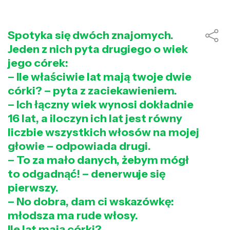
Spotyka się dwóch znajomych.
Jeden z nich pyta drugiego o wiek
jego córek:
– Ile właściwie lat mają twoje dwie
córki? – pyta z zaciekawieniem.
– Ich łączny wiek wynosi dokładnie
16 lat, a iloczyn ich lat jest równy
liczbie wszystkich włosów na mojej
głowie – odpowiada drugi.
– To za mało danych, żebym mógł
to odgadnąć! – denerwuje się
pierwszy.
– No dobra, dam ci wskazówkę:
młodsza ma rude włosy.
Ile lat mają córki?