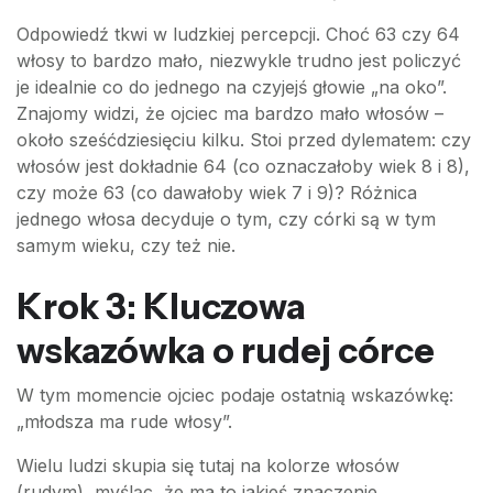
Odpowiedź tkwi w ludzkiej percepcji. Choć 63 czy 64
włosy to bardzo mało, niezwykle trudno jest policzyć
je idealnie co do jednego na czyjejś głowie „na oko”.
Znajomy widzi, że ojciec ma bardzo mało włosów –
około sześćdziesięciu kilku. Stoi przed dylematem: czy
włosów jest dokładnie 64 (co oznaczałoby wiek 8 i 8),
czy może 63 (co dawałoby wiek 7 i 9)? Różnica
jednego włosa decyduje o tym, czy córki są w tym
samym wieku, czy też nie.
Krok 3: Kluczowa
wskazówka o rudej córce
W tym momencie ojciec podaje ostatnią wskazówkę:
„młodsza ma rude włosy”.
Wielu ludzi skupia się tutaj na kolorze włosów
(rudym), myśląc, że ma to jakieś znaczenie