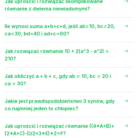
Jak uprościć i rozwiązać skomplikowane
równanie z dwiema niewiadomymi?
Ile wynosi suma a+b+c+d, jeśli ab=10, bc=20,
ca=30, bd=40 i ad+c=60?
Jak rozwiązać równanie 10 + 2(a^3 - a^2) =
210?
Jak obliczyć a + b + c, gdy ab = 10, bc = 20 i
ca = 30?
Jakie jest prawdopodobieństwo 3 synów, gdy
co najmniej jeden to chłopiec?
Jak uprościć i rozwiązać równanie ((4*A+B)+
(2*A+C)-D/2+3*E)*2=F?