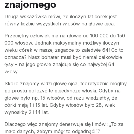
znajomego
Druga wskazówka mówi, że iloczyn lat córek jest
równy liczbie wszystkich włosów na głowie ojca.
Przeciętny człowiek ma na głowie od 100 000 do 150
000 włosów. Jednak maksymalny możliwy iloczyn
wieku córek w naszej zagadce to zaledwie 64! Co to
oznacza? Nasz bohater musi być niemal całkowicie
łysy – na jego głowie znajduje się co najwyżej 64
włosy.
Skoro znajomy widzi głowę ojca, teoretycznie mógłby
po prostu policzyć te pojedyncze włoski. Gdyby na
głowie było np. 15 włosów, od razu wiedziałby, że
córki mają 1 i 15 lat. Gdyby włosów było 28, wiek
wynosiłby 2 i 14 lat.
Dlaczego więc znajomy denerwuje się i mówi: „To za
mało danych, żebym mógł to odgadnąć!”?