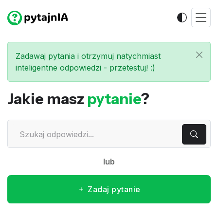
Zadawaj pytania i otrzymuj natychmiast
inteligentne odpowiedzi - przetestuj! :)
Jakie masz
pytanie
?
lub
Zadaj pytanie