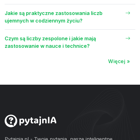
Jakie są praktyczne zastosowania liczb
ujemnych w codziennym życiu?
Czym są liczby zespolone i jakie mają
zastosowanie w nauce i technice?
Więcej »
Pytajnia.pl - Twoje pytania, nasze inteligentne