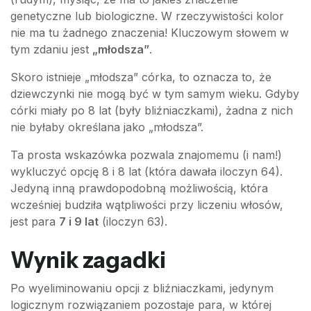
genetyczne lub biologiczne. W rzeczywistości kolor
nie ma tu żadnego znaczenia! Kluczowym słowem w
tym zdaniu jest
„młodsza”
.
Skoro istnieje „młodsza” córka, to oznacza to, że
dziewczynki nie mogą być w tym samym wieku. Gdyby
córki miały po 8 lat (były bliźniaczkami), żadna z nich
nie byłaby określana jako „młodsza”.
Ta prosta wskazówka pozwala znajomemu (i nam!)
wykluczyć opcję 8 i 8 lat (która dawała iloczyn 64).
Jedyną inną prawdopodobną możliwością, która
wcześniej budziła wątpliwości przy liczeniu włosów,
jest para
7 i 9 lat
(iloczyn 63).
Wynik zagadki
Po wyeliminowaniu opcji z bliźniaczkami, jedynym
logicznym rozwiązaniem pozostaje para, w której