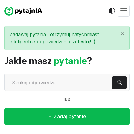
Zadawaj pytania i otrzymuj natychmiast
inteligentne odpowiedzi - przetestuj! :)
Jakie masz
pytanie
?
lub
Zadaj pytanie