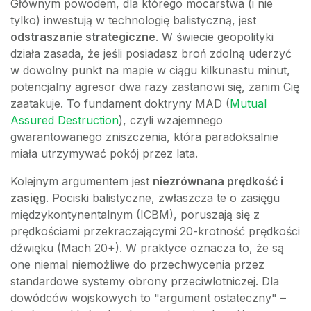
Głównym powodem, dla którego mocarstwa (i nie
tylko) inwestują w technologię balistyczną, jest
odstraszanie strategiczne
. W świecie geopolityki
działa zasada, że jeśli posiadasz broń zdolną uderzyć
w dowolny punkt na mapie w ciągu kilkunastu minut,
potencjalny agresor dwa razy zastanowi się, zanim Cię
zaatakuje. To fundament doktryny MAD (
Mutual
Assured Destruction
), czyli wzajemnego
gwarantowanego zniszczenia, która paradoksalnie
miała utrzymywać pokój przez lata.
Kolejnym argumentem jest
niezrównana prędkość i
zasięg
. Pociski balistyczne, zwłaszcza te o zasięgu
międzykontynentalnym (ICBM), poruszają się z
prędkościami przekraczającymi 20-krotność prędkości
dźwięku (Mach 20+). W praktyce oznacza to, że są
one niemal niemożliwe do przechwycenia przez
standardowe systemy obrony przeciwlotniczej. Dla
dowódców wojskowych to "argument ostateczny" –