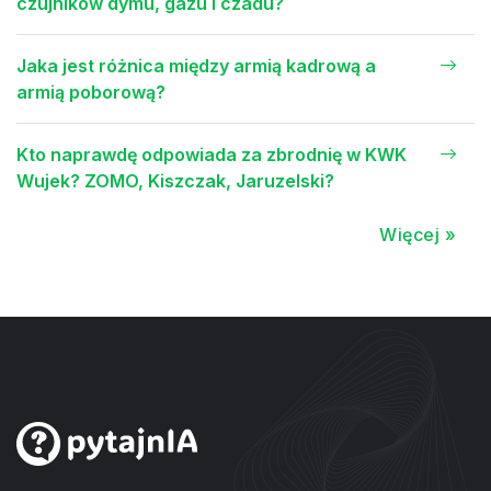
czujników dymu, gazu i czadu?
Jaka jest różnica między armią kadrową a
armią poborową?
Kto naprawdę odpowiada za zbrodnię w KWK
Wujek? ZOMO, Kiszczak, Jaruzelski?
Więcej »