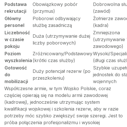
Podstawa
Obowiązkowy pobór
Dobrowolna sł
rekrutacji
(przymus)
(zawód)
Główny
Poborowi odbywający
Żołnierze zawo
personel
służbę zasadniczą
(kadra)
Liczebność
Zmniejszona
Duża (utrzymywanie dużej
w czasie
(utrzymywanie 
liczby poborowych)
pokoju
zawodowego)
Poziom
Zróżnicowany/Podstawowy
Wysoki/Specjal
wyszkolenia
(krótki czas służby)
(długi czas służ
Gotowość
Szybkie uzupeł
Duży potencjał rezerw (po
do
jednostek do s
przeszkoleniu)
mobilizacji
wojennych
Współczesne armie, w tym Wojsko Polskie, coraz
częściej opierają się na modelu armii zawodowej
(kadrowej), jednocześnie utrzymując system
kwalifikacji wojskowej i szkolenia rezerw, aby w razie
potrzeby móc szybko zwiększyć swoje szeregi. Jest to
próba połączenia profesjonalizmu i wysokiej