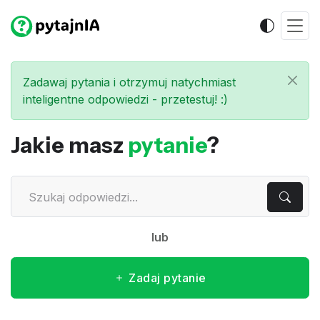
Zadawaj pytania i otrzymuj natychmiast
inteligentne odpowiedzi - przetestuj! :)
Jakie masz
pytanie
?
lub
Zadaj pytanie