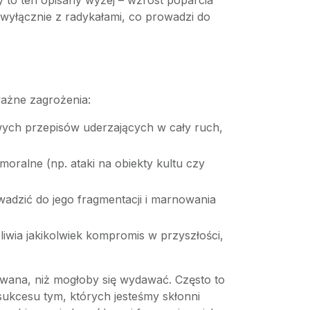
y to ten opisany wyżej – wzrost poparcia
wyłącznie z radykałami, co prowadzi do
ważne zagrożenia:
ych przepisów uderzających w cały ruch,
moralne (np. ataki na obiekty kultu czy
wadzić do jego fragmentacji i marnowania
liwia jakikolwiek kompromis w przyszłości,
owana, niż mogłoby się wydawać. Często to
 sukcesu tym, których jesteśmy skłonni