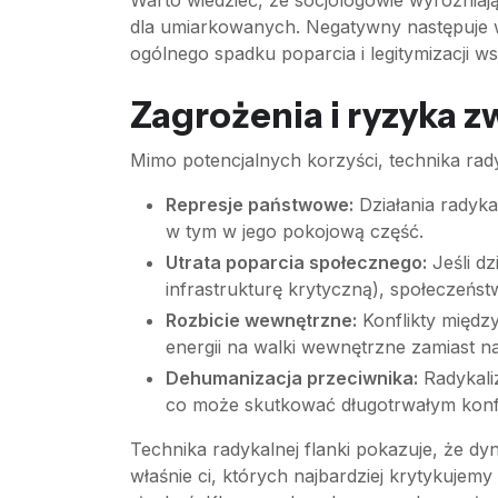
Warto wiedzieć, że socjologowie wyróżniają
dla umiarkowanych. Negatywny następuje w
ogólnego spadku poparcia i legitymizacji ws
Zagrożenia i ryzyka z
Mimo potencjalnych korzyści, technika rady
Represje państwowe:
Działania radyk
w tym w jego pokojową część.
Utrata poparcia społecznego:
Jeśli dz
infrastrukturę krytyczną), społeczeńst
Rozbicie wewnętrzne:
Konflikty międz
energii na walki wewnętrzne zamiast na
Dehumanizacja przeciwnika:
Radykaliz
co może skutkować długotrwałym konf
Technika radykalnej flanki pokazuje, że d
właśnie ci, których najbardziej krytykujem