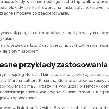
kontraście. Kiedy w ramach jednego ruchu (np. walki o pra
tody, blokady czy kontrowersyjne hasła, dotychczasowe „r
ozsądne i możliwe do zaakceptowania.
iści stają się dla opinii publicznej i polityków „tymi dob
dykałami).
łów przesuwa tzw. Okno Overtona, czyli zakres idei akcep
 się złotym środkiem.
zesne przykłady zastosowania
rym socjolog Herbert Haines opisał to zjawisko, jest amer
iśmy Martina Luthera Kinga Jr., który promował pokojowy opó
y pokroju Malcolma X, którzy nie wykluczali przemocy i do
administracja państwowa chętniej siadała do stołu z Kingi
niewu społecznego.
 w historii sufrażystek. Brytyjski ruch kobiecy dzielił