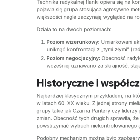
Technika radykalnej flanki opiera się na 
pojawia się grupa stosująca agresywne me
większości nagle zaczynają wyglądać na r
Działa to na dwóch poziomach:
Poziom wizerunkowy:
Umiarkowani aktyw
uniknąć konfrontacji z „tymi złymi” (ra
Poziom negocjacyjny:
Obecność radyka
wcześniej uznawano za skrajność, staje
Historyczne i współc
Najbardziej klasycznym przykładem, na któ
w latach 60. XX wieku. Z jednej strony miel
grupy takie jak Czarna Pantery czy liderz
zmian. Obecność tych drugich sprawiła, że 
powstrzymać wybuch niekontrolowanego g
Podobny mechanizm można było zaobserwować