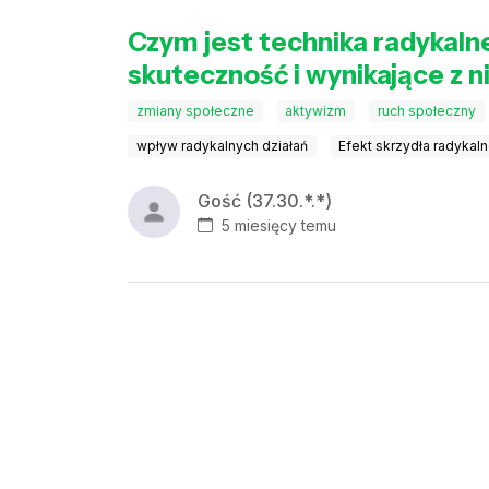
Czym jest technika radykalnej 
skuteczność i wynikające z n
zmiany społeczne
aktywizm
ruch społeczny
wpływ radykalnych działań
Efekt skrzydła radykal
Gość (37.30.*.*)
5 miesięcy temu