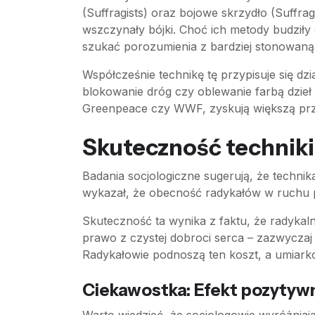
(Suffragists) oraz bojowe skrzydło (Suffra
wszczynały bójki. Choć ich metody budziły o
szukać porozumienia z bardziej stonowaną
Współcześnie technikę tę przypisuje się dzi
blokowanie dróg czy oblewanie farbą dzieł 
Greenpeace czy WWF, zyskują większą przyc
Skuteczność techniki 
Badania socjologiczne sugerują, że techni
wykazał, że obecność radykałów w ruchu pr
Skuteczność ta wynika z faktu, że radykaln
prawo z czystej dobroci serca – zazwyczaj 
Radykałowie podnoszą ten koszt, a umiark
Ciekawostka: Efekt pozytyw