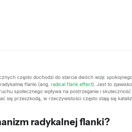
łecznych często dochodzi do starcia dwóch wizji: spokojn
 radykalnej flanki (ang.
radical flank effect
). Jest to zjawisk
uchu społecznego wpływa na postrzeganie i skuteczność 
 się przeszkodą, w rzeczywistości często stają się katali
nizm radykalnej flanki?