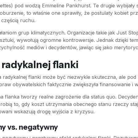
gettes) pod wodzą Emmeline Pankhurst. Te drugie wybijały 
burzenie, to właśnie one sprawiły, że postulaty kobiet prz
 częścią ruchu.
ałaniom grup klimatycznych. Organizacje takie jak Just Stop
sztuki, wywołują ogromne kontrowersje. Jednak dzięki temu
hylność mediów i decydentów, jawiąc się jako merytoryczn
radykalnej flanki
ka radykalnej flanki może być niezwykle skuteczna, ale p
aw obywatelskich faktycznie zwiększyła finansowanie i w
a flanka tworzy realne zagrożenie dla status quo. Decyden
robią to, gdy koszt utrzymania obecnego stanu rzeczy staj
owani wskazują drogę wyjścia z kryzysu.
ny vs. negatywny