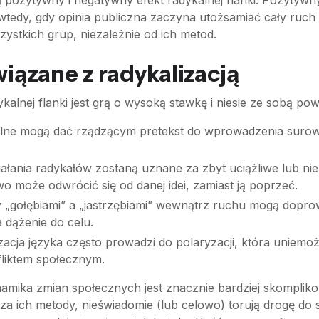
 pozytywny i negatywny efekt radykalnej flanki. Pozytywn
tedy, gdy opinia publiczna zaczyna utożsamiać cały ruch 
zystkich grup, niezależnie od ich metod.
wiązane z radykalizacją
kalnej flanki jest grą o wysoką stawkę i niesie ze sobą po
alne mogą dać rządzącym pretekst do wprowadzenia surow
iałania radykałów zostaną uznane za zbyt uciążliwe lub nie
wo może odwrócić się od danej idei, zamiast ją poprzeć.
y „gołębiami” a „jastrzębiami” wewnątrz ruchu mogą dopro
 dążenie do celu.
acja języka często prowadzi do polaryzacji, która uniemoż
liktem społecznym.
ynamika zmian społecznych jest znacznie bardziej skomplik
y za ich metody, nieświadomie (lub celowo) torują drogę do