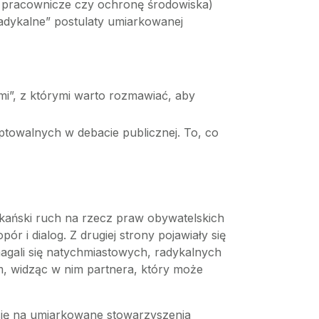
wa pracownicze czy ochronę środowiska)
adykalne” postulaty umiarkowanej
rymi”, z którymi warto rozmawiać, aby
towalnych w debacie publicznej. To, co
ykański ruch na rzecz praw obywatelskich
r i dialog. Z drugiej strony pojawiały się
magali się natychmiastowych, radykalnych
em, widząc w nim partnera, który może
 się na umiarkowane stowarzyszenia