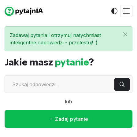
Zadawaj pytania i otrzymuj natychmiast
inteligentne odpowiedzi - przetestuj! :)
Jakie masz
pytanie
?
lub
Zadaj pytanie