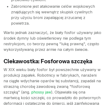
Zabronione jest atakowanie celów wojskowych
znajdujących się wewnątrz skupisk cywilnych
przy użyciu broni zapalającej zrzucanej z
powietrza.
Warto jednak zaznaczyć, że biały fosfor używany jako
środek dymny lub oświetleniowy nie podlega tym
restrykcjom, co tworzy pewną "lukę prawną", często
wykorzystywaną przez armie na całym świecie.
Ciekawostka: Fosforowa szczęka
W XIX wieku biały fosfor był powszechnie używany w
produkcji zapałek. Robotnicy w fabrykach, narażeni
na ciągłe wdychanie oparów tej substancji, zapadali na
straszną chorobę zawodową zwaną "fosforową
szczęką" (ang.
phossy jaw
). Objawiała się ona
martwicą kości szczęki, co prowadziło do potwornych
deformacji i ostatecznie do śmierci, jeśli zainfekowana