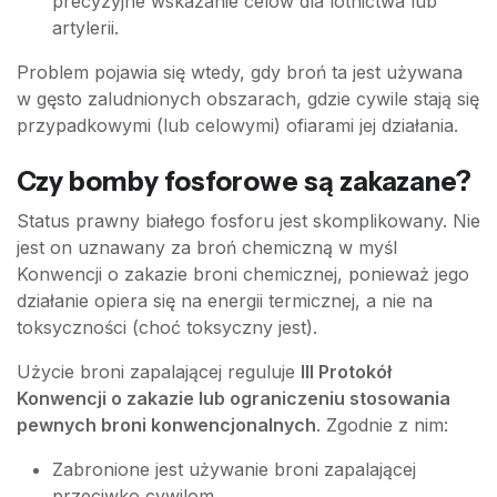
precyzyjne wskazanie celów dla lotnictwa lub
artylerii.
Problem pojawia się wtedy, gdy broń ta jest używana
w gęsto zaludnionych obszarach, gdzie cywile stają się
przypadkowymi (lub celowymi) ofiarami jej działania.
Czy bomby fosforowe są zakazane?
Status prawny białego fosforu jest skomplikowany. Nie
jest on uznawany za broń chemiczną w myśl
Konwencji o zakazie broni chemicznej, ponieważ jego
działanie opiera się na energii termicznej, a nie na
toksyczności (choć toksyczny jest).
Użycie broni zapalającej reguluje
III Protokół
Konwencji o zakazie lub ograniczeniu stosowania
pewnych broni konwencjonalnych
. Zgodnie z nim:
Zabronione jest używanie broni zapalającej
przeciwko cywilom.