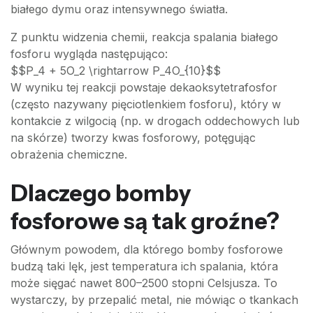
białego dymu oraz intensywnego światła.
Z punktu widzenia chemii, reakcja spalania białego
fosforu wygląda następująco:
$$P_4 + 5O_2 \rightarrow P_4O_{10}$$
W wyniku tej reakcji powstaje dekaoksytetrafosfor
(często nazywany pięciotlenkiem fosforu), który w
kontakcie z wilgocią (np. w drogach oddechowych lub
na skórze) tworzy kwas fosforowy, potęgując
obrażenia chemiczne.
Dlaczego bomby
fosforowe są tak groźne?
Głównym powodem, dla którego bomby fosforowe
budzą taki lęk, jest temperatura ich spalania, która
może sięgać nawet 800–2500 stopni Celsjusza. To
wystarczy, by przepalić metal, nie mówiąc o tkankach