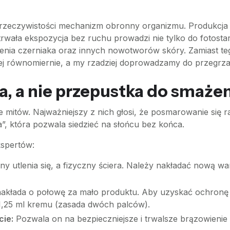
 w rzeczywistości mechanizm obronny organizmu. Produkcja
ała ekspozycja bez ruchu prowadzi nie tylko do fotostarz
enia czerniaka oraz innych nowotworów skóry. Zamiast teg
ziej równomiernie, a my rzadziej doprowadzamy do przegrz
za, a nie przepustka do smażen
 mitów. Najważniejszy z nich głosi, że posmarowanie się ra
oja”, która pozwala siedzieć na słońcu bez końca.
kspertów:
zny utlenia się, a fizyczny ściera. Należy nakładać nową 
akłada o połowę za mało produktu. Aby uzyskać ochronę
 1,25 ml kremu (zasada dwóch palców).
cie:
Pozwala on na bezpieczniejsze i trwalsze brązowienie 