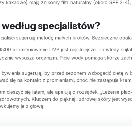
y kakaowe) mają znikomy filtr naturalny (około SPF 2-4), 
e według specjalistów?
ecjaliści sugerują metodę małych kroków. Bezpieczne opala
5:00 promieniowanie UVB jest najsilniejsze. To wtedy najłat
ycznie wysusza organizm. Picie wody pomaga skórze zachow
d żywienia sugerują, by przed sezonem wzbogacić dietę w
ć się na kontakt z promieniami, choć nie zastępuje kremu 
nam cieszyć się latem, ale apelują o rozsądek. „Leżenie p
drowotnych. Kluczem do pięknej i zdrowej skóry jest wysok
awkujemy je z głową.