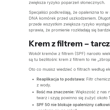
zwiększa ryzyko poparzeń słonecznych.
Specjaliści podkreślają, że opalenizna to
DNA komórek przed uszkodzeniem. Długotrw
przede wszystkim zwiększa ryzyko wystąpi
sprawia, że promienie rozkładają się bard
Krem z filtrem – tarc
Wokół kremów z filtrem (SPF) narosło wiele
są tu bezlitośni: krem z filtrem to nie „zbr
Oto co musisz wiedzieć o filtrach według e
Reaplikacja to podstawa:
Filtr chemic
z wody.
Ilość ma znaczenie:
Większość z nas n
twarz i szyję powinno się zużyć około
SPF 50 nie blokuje opalenizny całkowi