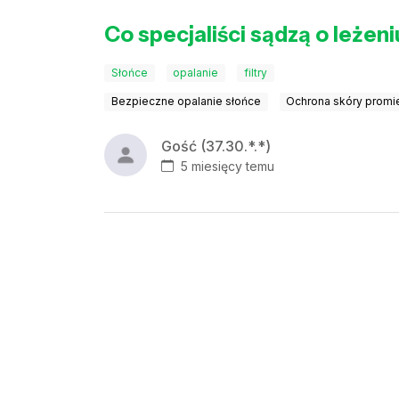
Co specjaliści sądzą o leżen
Słońce
opalanie
filtry
Bezpieczne opalanie słońce
Ochrona skóry promi
Gość (37.30.*.*)
5 miesięcy temu