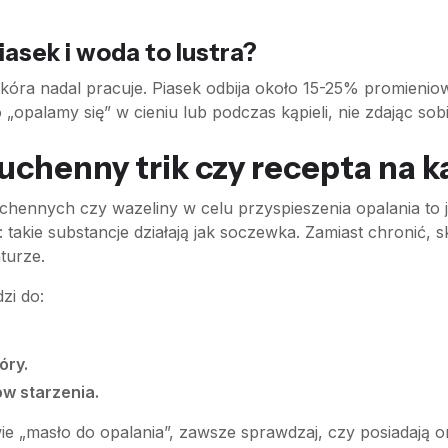
iasek i woda to lustra?
 skóra nadal pracuje. Piasek odbija około 15-25% promieni
 „opalamy się” w cieniu lub podczas kąpieli, nie zdając sobi
uchenny trik czy recepta na k
hennych czy wazeliny w celu przyspieszenia opalania to 
ą: takie substancje działają jak soczewka. Zamiast chronić,
turze.
zi do:
.
óry.
w starzenia.
wie „masło do opalania”, zawsze sprawdzaj, czy posiadają