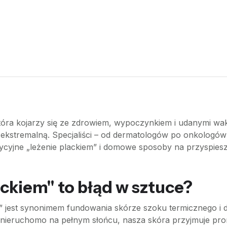
która kojarzy się ze zdrowiem, wypoczynkiem i udanymi wak
ę ekstremalną. Specjaliści – od dermatologów po onkologów 
dycyjne „leżenie plackiem” i domowe sposoby na przyspies
ackiem" to błąd w sztuce?
” jest synonimem fundowania skórze szoku termicznego i da
 nieruchomo na pełnym słońcu, nasza skóra przyjmuje pro