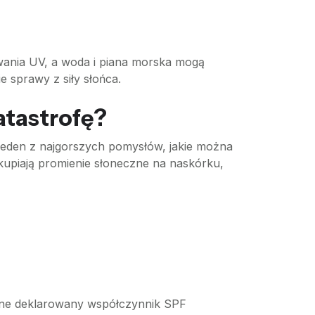
owania UV, a woda i piana morska mogą
e sprawy z siły słońca.
atastrofę?
jeden z najgorszych pomysłów, jakie można
 skupiają promienie słoneczne na naskórku,
 one deklarowany współczynnik SPF