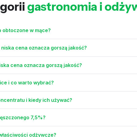
gorii
gastronomia i odży
ub obtoczone w mące?
ej niska cena oznacza gorszą jakość?
niska cena oznacza gorszą jakość?
nice i co warto wybrać?
ncentratu i kiedy ich używać?
agęszczonego 7,5%?
n właściwości odżywcze?