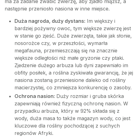
ma za zadanie zwabić zwierzę, aby zjadło miąższ, a
następnie przeniosło nasiona w inne miejsce.
Duża nagroda, duży dystans:
Im większy i
bardziej pożywny owoc, tym większe zwierzę jest
w stanie go zjeść. Duże zwierzęta, takie jak słonie,
nosorożce czy, w przeszłości, wymarła
megafauna, przemieszczają się na znacznie
większe odległości niż małe gryzonie czy ptaki.
Zjedzenie dużego arbuza lub dyni zapewniało im
obfity posiłek, a roślina zyskiwała gwarancję, że jej
nasiona zostaną przeniesione daleko od rośliny
macierzystej, co zmniejsza konkurencję o zasoby.
Ochrona nasion:
Duży rozmiar i gruba skórka
zapewniają również fizyczną ochronę nasion. W
przypadku arbuza, który w 92% składa się z
wody, duża masa to także magazyn wody, co jest
kluczowe dla rośliny pochodzącej z suchych
regionów Afryki.