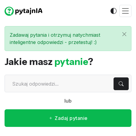
Zadawaj pytania i otrzymuj natychmiast
inteligentne odpowiedzi - przetestuj! :)
Jakie masz
pytanie
?
lub
Zadaj pytanie