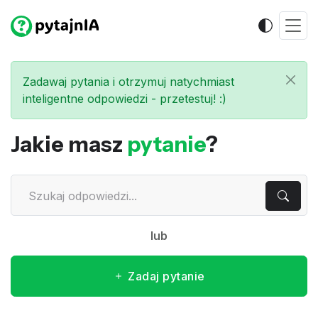
Zadawaj pytania i otrzymuj natychmiast
inteligentne odpowiedzi - przetestuj! :)
Jakie masz
pytanie
?
lub
Zadaj pytanie