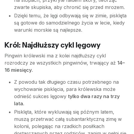
na stopach, przykryte fałdem skóry, tworząc
zwarte skupiska, aby chronić się przed mrozem.
Dzięki temu, że lęgi odbywają się w zimie, pisklęta
są gotowe do samodzielnego życia w lecie, kiedy
warunki morskie są najlepsze.
Król: Najdłuższy cykl lęgowy
Pingwin królewski ma z kolei najdłuższy cykl
rozrodczy ze wszystkich pingwinów, trwający aż
14–
16 miesięcy
.
Z powodu tak długiego czasu potrzebnego na
wychowanie pisklęcia, para królewska może
odnieść sukces lęgowy
tylko dwa razy na trzy
lata
.
Pisklęta, które wykluwają się późnym latem,
muszą przetrwać całą subantarktyczną zimę w
kolonii, polegając na rzadkich posiłkach
dostarczanych przez rodziców, zanim w pełni się