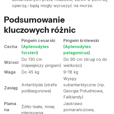
opierzą i będą mogły wyruszyć na morze.
Podsumowanie
kluczowych różnic
Pingwin cesarski
Pingwin królewski
Cecha
(
Aptenodytes
(
Aptenodytes
forsteri
)
patagonicus
)
Do 130 cm
Do 90 cm (drugi co do
Wzrost
(największy pingwin)
wielkości)
Waga
Do 45 kg
9–18 kg
Wyspy
Antarktyda (strefa
subantarktyczne (np.
Zasięg
podbiegunowa)
Georgia Południowa,
Falklandy)
Plama
Jaskrawo
Żółto-biała, mniej
na
pomarańczowa,
intensywna