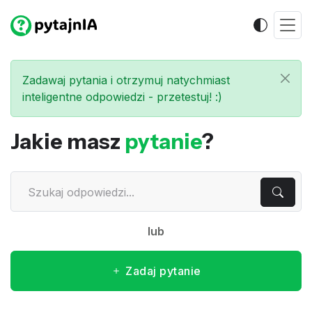
Zadawaj pytania i otrzymuj natychmiast
inteligentne odpowiedzi - przetestuj! :)
Jakie masz
pytanie
?
lub
Zadaj pytanie