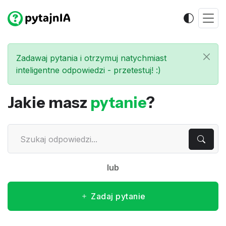
Zadawaj pytania i otrzymuj natychmiast
inteligentne odpowiedzi - przetestuj! :)
Jakie masz
pytanie
?
lub
Zadaj pytanie