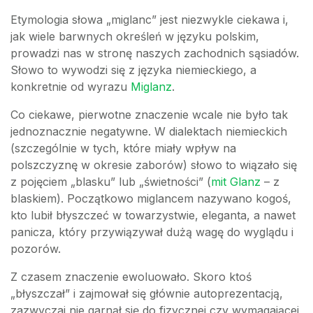
Etymologia słowa „miglanc” jest niezwykle ciekawa i,
jak wiele barwnych określeń w języku polskim,
prowadzi nas w stronę naszych zachodnich sąsiadów.
Słowo to wywodzi się z języka niemieckiego, a
konkretnie od wyrazu
Miglanz
.
Co ciekawe, pierwotne znaczenie wcale nie było tak
jednoznacznie negatywne. W dialektach niemieckich
(szczególnie w tych, które miały wpływ na
polszczyznę w okresie zaborów) słowo to wiązało się
z pojęciem „blasku” lub „świetności” (
mit Glanz
– z
blaskiem). Początkowo miglancem nazywano kogoś,
kto lubił błyszczeć w towarzystwie, eleganta, a nawet
panicza, który przywiązywał dużą wagę do wyglądu i
pozorów.
Z czasem znaczenie ewoluowało. Skoro ktoś
„błyszczał” i zajmował się głównie autoprezentacją,
zazwyczaj nie garnął się do fizycznej czy wymagającej