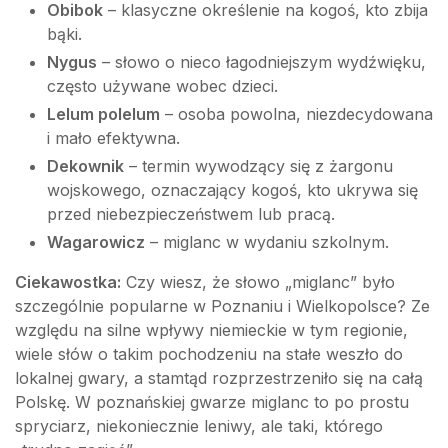
Obibok
– klasyczne określenie na kogoś, kto zbija
bąki.
Nygus
– słowo o nieco łagodniejszym wydźwięku,
często używane wobec dzieci.
Lelum polelum
– osoba powolna, niezdecydowana
i mało efektywna.
Dekownik
– termin wywodzący się z żargonu
wojskowego, oznaczający kogoś, kto ukrywa się
przed niebezpieczeństwem lub pracą.
Wagarowicz
– miglanc w wydaniu szkolnym.
Ciekawostka:
Czy wiesz, że słowo „miglanc” było
szczególnie popularne w Poznaniu i Wielkopolsce? Ze
względu na silne wpływy niemieckie w tym regionie,
wiele słów o takim pochodzeniu na stałe weszło do
lokalnej gwary, a stamtąd rozprzestrzeniło się na całą
Polskę. W poznańskiej gwarze miglanc to po prostu
spryciarz, niekoniecznie leniwy, ale taki, którego