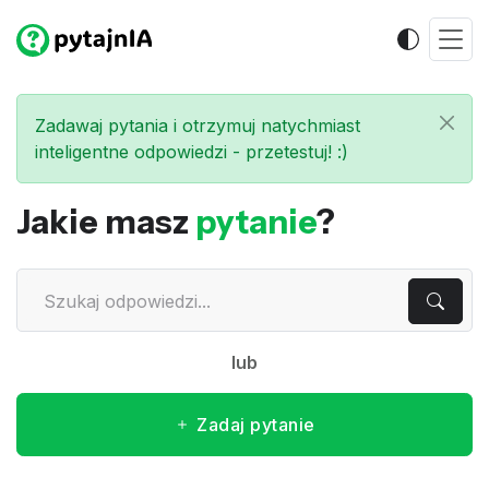
Zadawaj pytania i otrzymuj natychmiast
inteligentne odpowiedzi - przetestuj! :)
Jakie masz
pytanie
?
lub
Zadaj pytanie