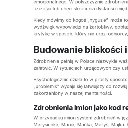
emocjonalnego. W polszczyźnie zdrobnienie 
czułości lub chęci skrócenia dystansu mi
Kiedy mówimy do kogoś „nygusie”, może to 
wydźwięk wypowiedzi na żartobliwy, pobłaż
krytykę w sposób, który nie urazi odbiorcy
Budowanie bliskości i
Zdrobnienia pełnią w Polsce niezwykle waż
załatwić. W sytuacjach urzędowych czy usłu
Psychologicznie działa to w prosty sposób: 
„problemik” wydaje się łatwiejszy do rozwi
zakorzeniony w naszej mentalności.
Zdrobnienia imion jako kod re
W przypadku imion system zdrobnień w język
Marysieńka, Mania, Mańka, Maryś, Majka. Ka