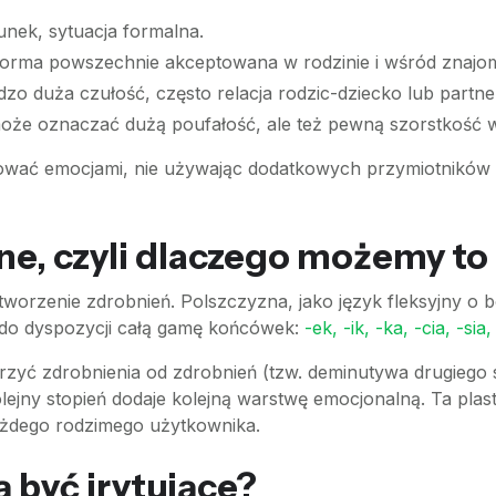
nek, sytuacja formalna.
orma powszechnie akceptowana w rodzinie i wśród znajo
zo duża czułość, często relacja rodzic-dziecko lub partne
że oznaczać dużą poufałość, ale też pewną szorstkość w 
ować emocjami, nie używając dodatkowych przymiotników 
, czyli dlaczego możemy to 
worzenie zdrobnień. Polszczyzna, jako język fleksyjny o 
 do dyspozycji całą gamę końcówek:
-ek, -ik, -ka, -cia, -sia
zyć zdrobnienia od zdrobnień (tzw. deminutywa drugiego
ejny stopień dodaje kolejną warstwę emocjonalną. Ta plas
 każdego rodzimego użytkownika.
 być irytujące?