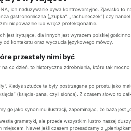
A, ich nadużywanie bywa kontrowersyjne. Zjawisko to nazy
nża gastronomiczna („zupka”, „rachuneczek”) czy handel (
zmi niepoważnie lub wręcz protekcjonalnie.
h jest irytujące, dla innych jest wyrazem polskiej gościnno
eży od kontekstu oraz wyczucia językowego mówcy.
óre przestały nimi być
na co dzień, to historyczne zdrobnienia, które tak mocno
ły”. Kiedyś sztućce te były postrzegane po prostu jako małe
sięcia” (księcia-pana, czyli słońca). Z czasem słowo to 
 go jako synonimu ilustracji, zapominając, że bazą jest „
westia gramatyki, ale przede wszystkim lustro naszej duszy –
m miejscem. Nawet jeśli czasem przesadzamy z „pieniążkami