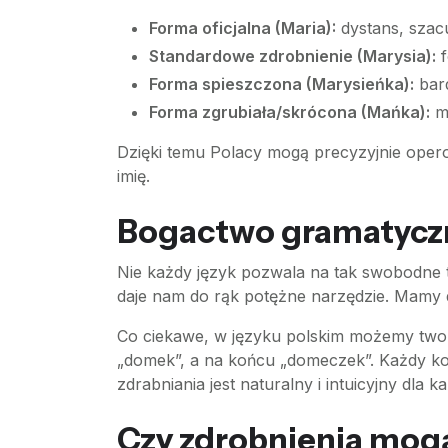
Forma oficjalna (Maria):
dystans, szacu
Standardowe zdrobnienie (Marysia):
f
Forma spieszczona (Marysieńka):
bard
Forma zgrubiała/skrócona (Mańka):
mo
Dzięki temu Polacy mogą precyzyjnie oper
imię.
Bogactwo gramatyczne
Nie każdy język pozwala na tak swobodne t
daje nam do rąk potężne narzędzie. Mamy
Co ciekawe, w języku polskim możemy twor
„domek”, a na końcu „domeczek”. Każdy kol
zdrabniania jest naturalny i intuicyjny dla
Czy zdrobnienia mogą