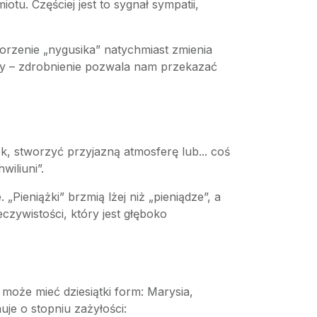
tu. Częściej jest to sygnał sympatii,
orzenie „nygusika” natychmiast zmienia
jny – zdrobnienie pozwala nam przekazać
, stworzyć przyjazną atmosferę lub... coś
iliuni”.
„Pieniążki” brzmią lżej niż „pieniądze”, a
czywistości, który jest głęboko
może mieć dziesiątki form: Marysia,
je o stopniu zażyłości: