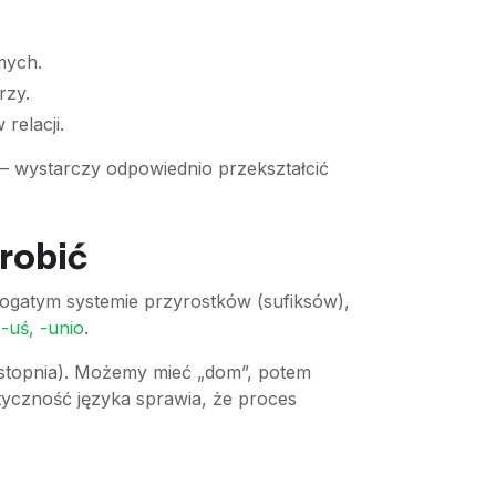
mych.
rzy.
relacji.
– wystarczy odpowiednio przekształcić
robić
bogatym systemie przyrostków (sufiksów),
, -uś, -unio
.
 stopnia). Możemy mieć „dom”, potem
tyczność języka sprawia, że proces