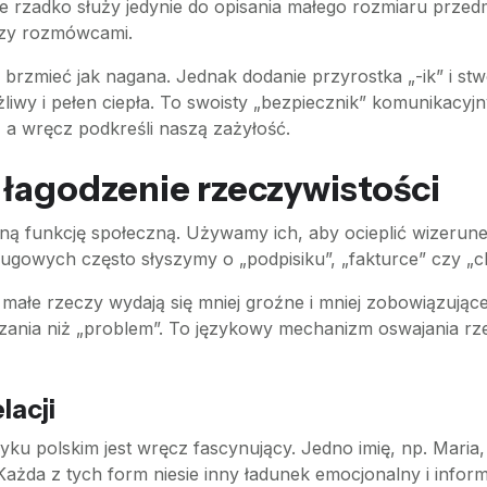
rzadko służy jedynie do opisania małego rozmiaru przedmio
ędzy rozmówcami.
brzmieć jak nagana. Jednak dodanie przyrostka „-ik” i stw
liwy i pełen ciepła. To swoisty „bezpiecznik” komunikacy
, a wręcz podkreśli naszą zażyłość.
 łagodzenie rzeczywistości
ną funkcję społeczną. Używamy ich, aby ocieplić wizerunek
gowych często słyszymy o „podpisiku”, „fakturce” czy „chw
małe rzeczy wydają się mniej groźne i mniej zobowiązujące. 
ązania niż „problem”. To językowy mechanizm oswajania rze
lacji
u polskim jest wręcz fascynujący. Jedno imię, np. Maria, 
żda z tych form niesie inny ładunek emocjonalny i informu