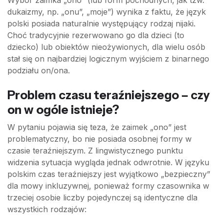
Wybór zaimka „ono” (lub form pochodnych, jak tzw.
dukaizmy, np. „onu”, „moje”) wynika z faktu, że język
polski posiada naturalnie występujący rodzaj nijaki.
Choć tradycyjnie rezerwowano go dla dzieci (to
dziecko) lub obiektów nieożywionych, dla wielu osób
stał się on najbardziej logicznym wyjściem z binarnego
podziału on/ona.
Problem czasu teraźniejszego – czy
on w ogóle istnieje?
W pytaniu pojawia się teza, że zaimek „ono” jest
problematyczny, bo nie posiada osobnej formy w
czasie teraźniejszym. Z lingwistycznego punktu
widzenia sytuacja wygląda jednak odwrotnie. W języku
polskim czas teraźniejszy jest wyjątkowo „bezpieczny”
dla mowy inkluzywnej, ponieważ formy czasownika w
trzeciej osobie liczby pojedynczej są identyczne dla
wszystkich rodzajów: