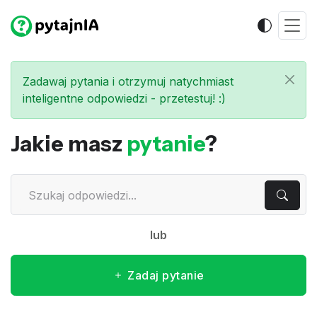
Zadawaj pytania i otrzymuj natychmiast
inteligentne odpowiedzi - przetestuj! :)
Jakie masz
pytanie
?
lub
Zadaj pytanie