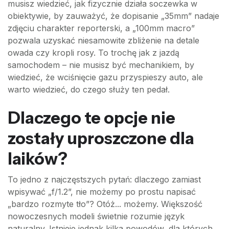
musisz wiedzieć, jak fizycznie działa soczewka w
obiektywie, by zauważyć, że dopisanie „35mm” nadaje
zdjęciu charakter reporterski, a „100mm macro”
pozwala uzyskać niesamowite zbliżenie na detale
owada czy kropli rosy. To trochę jak z jazdą
samochodem – nie musisz być mechanikiem, by
wiedzieć, że wciśnięcie gazu przyspieszy auto, ale
warto wiedzieć, do czego służy ten pedał.
Dlaczego te opcje nie
zostały uproszczone dla
laików?
To jedno z najczęstszych pytań: dlaczego zamiast
wpisywać „f/1.2”, nie możemy po prostu napisać
„bardzo rozmyte tło”? Otóż... możemy. Większość
nowoczesnych modeli świetnie rozumie język
naturalny. Istnieje jednak kilka powodów, dla których