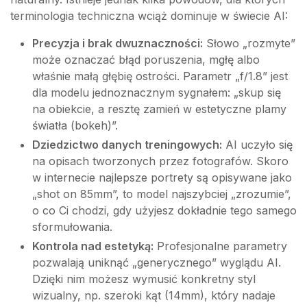
terminologia techniczna wciąż dominuje w świecie AI:
Precyzja i brak dwuznaczności:
Słowo „rozmyte”
może oznaczać błąd poruszenia, mgłę albo
właśnie małą głębię ostrości. Parametr „f/1.8” jest
dla modelu jednoznacznym sygnałem: „skup się
na obiekcie, a resztę zamień w estetyczne plamy
światła (bokeh)”.
Dziedzictwo danych treningowych:
AI uczyło się
na opisach tworzonych przez fotografów. Skoro
w internecie najlepsze portrety są opisywane jako
„shot on 85mm”, to model najszybciej „zrozumie”,
o co Ci chodzi, gdy użyjesz dokładnie tego samego
sformułowania.
Kontrola nad estetyką:
Profesjonalne parametry
pozwalają uniknąć „generycznego” wyglądu AI.
Dzięki nim możesz wymusić konkretny styl
wizualny, np. szeroki kąt (14mm), który nadaje