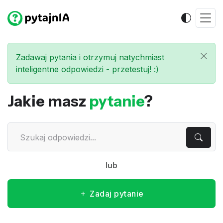
Zadawaj pytania i otrzymuj natychmiast
inteligentne odpowiedzi - przetestuj! :)
Jakie masz
pytanie
?
lub
Zadaj pytanie