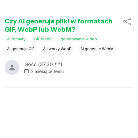
Czy AI generuje pliki w formatach
GIF, WebP lub WebM?
AI formaty
GIF WebP
generowanie wideo
AI generuje GIF
AI tworzy WebP
AI generuje WebM
Gość (37.30.*.*)
2 miesiące temu