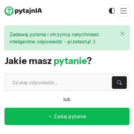
Zadawaj pytania i otrzymuj natychmiast
inteligentne odpowiedzi - przetestuj! :)
Jakie masz
pytanie
?
lub
Zadaj pytanie