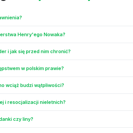
rawnienia?
rderstwa Henry'ego Nowaka?
er i jak się przed nim chronić?
tępstwem w polskim prawie?
mo wciąż budzi wątpliwości?
 i resocjalizacji nieletnich?
danki czy liny?