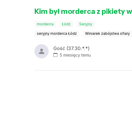
Kim był morderca z pikiety 
morderca
Łódź
Seryjny
seryjny morderca Łódź
Winiarek zabójstwa ofiary
Gość (37.30.*.*)
5 miesięcy temu