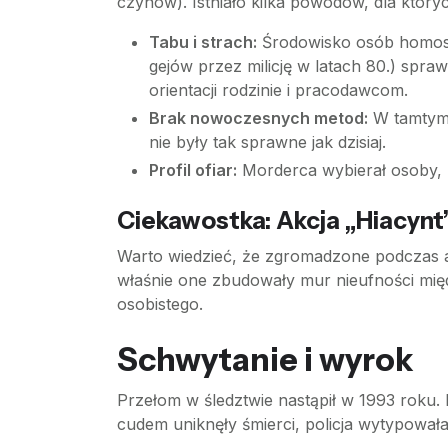
czynów). Istniało kilka powodów, dla któr
Tabu i strach:
Środowisko osób homosek
gejów przez milicję w latach 80.) spraw
orientacji rodzinie i pracodawcom.
Brak nowoczesnych metod:
W tamtym 
nie były tak sprawne jak dzisiaj.
Profil ofiar:
Morderca wybierał osoby, k
Ciekawostka: Akcja „Hiacynt
Warto wiedzieć, że zgromadzone podczas ak
właśnie one zbudowały mur nieufności międz
osobistego.
Schwytanie i wyrok
Przełom w śledztwie nastąpił w 1993 roku.
cudem uniknęły śmierci, policja wytypował