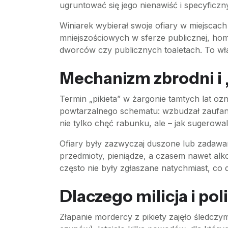
ugruntować się jego nienawiść i specyficzn
Winiarek wybierał swoje ofiary w miejscach
mniejszościowych w sferze publicznej, hom
dworców czy publicznych toaletach. To wła
Mechanizm zbrodni i 
Termin „pikieta” w żargonie tamtych lat ozn
powtarzalnego schematu: wzbudzał zaufani
nie tylko chęć rabunku, ale – jak sugerowal
Ofiary były zazwyczaj duszone lub zadawan
przedmioty, pieniądze, a czasem nawet alkoh
często nie były zgłaszane natychmiast, 
Dlaczego milicja i pol
Złapanie mordercy z pikiety zajęło śledczym