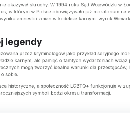
k nie okazywał skruchy. W 1994 roku Sąd Wojewódzki w Łod
okres, w którym w Polsce obowiązywało już moratorium na 
 wyniku amnestii i zmian w kodeksie karnym, wyrok Winia
j legendy
alizowana przez kryminologów jako przykład seryjnego mor
dzie karnym, ale pamięć o tamtych wydarzeniach wciąż poz
społecznych mogą tworzyć idealne warunki dla przestępców, k
o sobie.
iejsca historyczne, a społeczność LGBTQ+ funkcjonuje w zup
roczniejszych symboli Łodzi okresu transformacji.