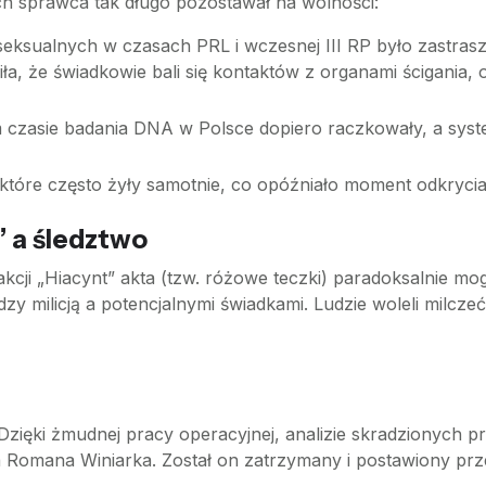
ych sprawca tak długo pozostawał na wolności:
sualnych w czasach PRL i wczesnej III RP było zastraszo
iła, że świadkowie bali się kontaktów z organami ścigania, 
czasie badania DNA w Polsce dopiero raczkowały, a sys
tóre często żyły samotnie, co opóźniało moment odkrycia
” a śledztwo
cji „Hiacynt” akta (tzw. różowe teczki) paradoksalnie mog
y milicją a potencjalnymi świadkami. Ludzie woleli milcze
 Dzięki żmudnej pracy operacyjnej, analizie skradzionych
a Romana Winiarka. Został on zatrzymany i postawiony pr