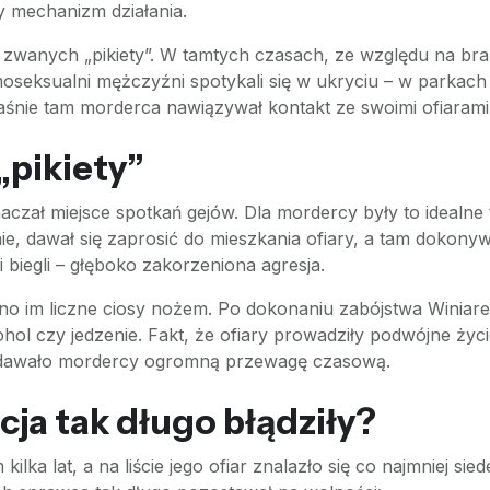
y mechanizm działania.
 zwanych „pikiety”. W tamtych czasach, ze względu na brak
oseksualni mężczyźni spotykali się w ukryciu – w parkach 
śnie tam morderca nawiązywał kontakt ze swoimi ofiarami
„pikiety”
aczał miejsce spotkań gejów. Dla mordercy były to idealne 
e, dawał się zaprosić do mieszkania ofiary, a tam dokony
i biegli – głęboko zakorzeniona agresja.
o im liczne ciosy nożem. Po dokonaniu zabójstwa Winiare
ol czy jedzenie. Fakt, że ofiary prowadziły podwójne życie
co dawało mordercy ogromną przewagę czasową.
icja tak długo błądziły?
 kilka lat, a na liście jego ofiar znalazło się co najmniej 