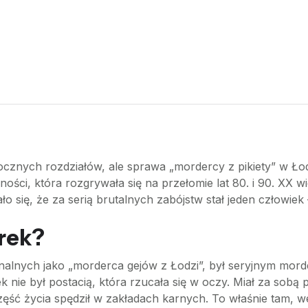
ocznych rozdziałów, ale sprawa „mordercy z pikiety” w Ło
ności, która rozgrywała się na przełomie lat 80. i 90. XX 
o się, że za serią brutalnych zabójstw stał jeden człowie
rek?
lnych jako „morderca gejów z Łodzi”, był seryjnym morde
nie był postacią, która rzucała się w oczy. Miał za sobą 
część życia spędził w zakładach karnych. To właśnie tam, 