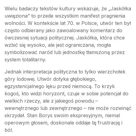
Wielu badaczy tekstów kultury wskazuje, że „Jaskółka
uwięziona” to przede wszystkim manifest pragnienia
wolności. W kontekście lat 70. w Polsce, utwór ten był
często odbierany jako zawoalowany komentarz do
ówczesnej sytuacji politycznej. Jaskółka, która chce
wzbić się wysoko, ale jest ograniczana, mogła
symbolizować naród lub jednostkę tłamszoną przez
system totalitarny.
Jednak interpretacja polityczna to tylko wierzchołek
góry lodowej. Utwór dotyka głębokiego,
egzystencjalnego lęku przed niemocą. To krzyk
kogoś, kto widzi horyzont, czuje w sobie potencjał do
wielkich rzeczy, ale z jakiegoś powodu –
wewnętrznego lub zewnętrznego – nie może rozwinąć
skrzydeł. Stan Borys swoim ekspresyjnym, niemal
operowym głosem, doskonale oddaje tę frustrację i
ból.