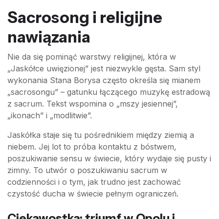
Sacrosong i religijne
nawiązania
Nie da się pominąć warstwy religijnej, która w
„Jaskółce uwięzionej” jest niezwykle gęsta. Sam styl
wykonania Stana Borysa często określa się mianem
„sacrosongu” – gatunku łączącego muzykę estradową
z sacrum. Tekst wspomina o „mszy jesiennej”,
„ikonach” i „modlitwie”.
Jaskółka staje się tu pośrednikiem między ziemią a
niebem. Jej lot to próba kontaktu z bóstwem,
poszukiwanie sensu w świecie, który wydaje się pusty i
zimny. To utwór o poszukiwaniu sacrum w
codzienności i o tym, jak trudno jest zachować
czystość ducha w świecie pełnym ograniczeń.
Ciekawostka: triumf w Opolu i