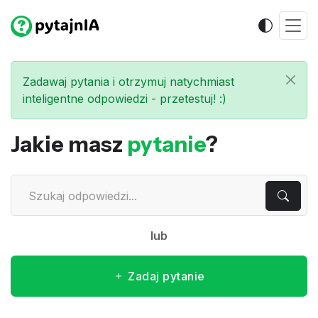
Zadawaj pytania i otrzymuj natychmiast
inteligentne odpowiedzi - przetestuj! :)
Jakie masz
pytanie
?
lub
Zadaj pytanie