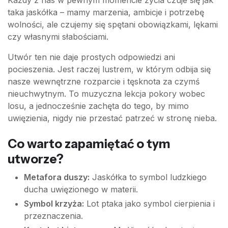
Każdy z nas w pewnym momencie życia czuje się jak
taka jaskółka – mamy marzenia, ambicje i potrzebę
wolności, ale czujemy się spętani obowiązkami, lękami
czy własnymi słabościami.
Utwór ten nie daje prostych odpowiedzi ani
pocieszenia. Jest raczej lustrem, w którym odbija się
nasze wewnętrzne rozparcie i tęsknota za czymś
nieuchwytnym. To muzyczna lekcja pokory wobec
losu, a jednocześnie zachęta do tego, by mimo
uwięzienia, nigdy nie przestać patrzeć w stronę nieba.
Co warto zapamiętać o tym
utworze?
Metafora duszy:
Jaskółka to symbol ludzkiego
ducha uwięzionego w materii.
Symbol krzyża:
Lot ptaka jako symbol cierpienia i
przeznaczenia.