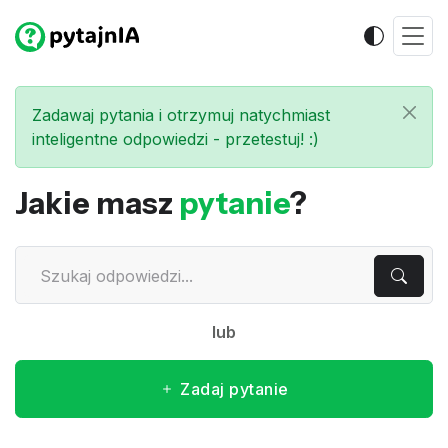
Zadawaj pytania i otrzymuj natychmiast
inteligentne odpowiedzi - przetestuj! :)
Jakie masz
pytanie
?
lub
Zadaj pytanie