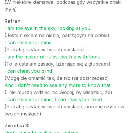
(W niektóre kłamstwa, podczas gdy wszystkie znaki
mylą)
Refren:
I am the eye in the sky, looking at you
(Jestem okiem na niebie, patrzącym na ciebie)
I can read your mind
(Potrafię czytać w twoich myślach)
I am the maker of rules, dealing with fools
(To ja ustalam zasady, użerając się z głupcami)
I can cheat you blind
(Mogę cię omamić tak, że nic nie dostrzeżesz)
And I don't need to see any more to know that
(I nie muszę widzieć nic więcej, by wiedzieć, że)
I can read your mind, I can read your mind
(Potrafię czytać w twoich myślach, potrafię czytać w
twoich myślach)
Zwrotka 3:
Don't leave false illusions behind