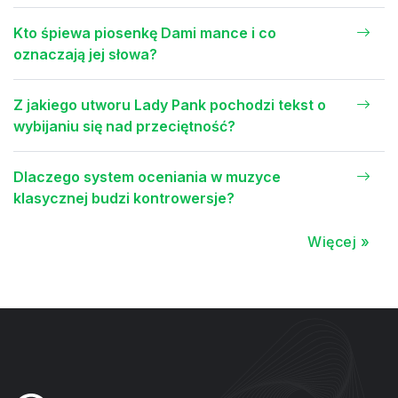
Kto śpiewa piosenkę Dami mance i co
oznaczają jej słowa?
Z jakiego utworu Lady Pank pochodzi tekst o
wybijaniu się nad przeciętność?
Dlaczego system oceniania w muzyce
klasycznej budzi kontrowersje?
Więcej »