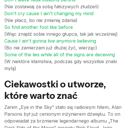
(Nie zostawiaj za sobą fałszywych złudzeń)
Don't cry cause I ain't changing my mind
(Nie płacz, bo nie zmienię zdania)
So find another fool like before
(Więc znajdź sobie innego głupca, tak jak wcześniej)
Cause I ain't gonna live anymore believing
(Bo nie zamierzam już dłużej żyć, wierząc)
Some of the lies while all of the signs are deceiving
(W niektóre kłamstwa, podczas gdy wszystkie znaki
mylą)
Ciekawostki o utworze,
które warto znać
Zanim „Eye in the Sky” stało się radiowym hitem, Alan
Parsons był już cenionym inżynierem dźwięku. To on
odpowiadał za brzmienie legendarnego albumu „The
Dark Side of the Moon” zespołu Pink Floyd. Jego