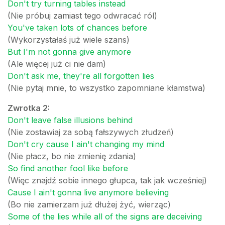
Don't try turning tables instead
(Nie próbuj zamiast tego odwracać ról)
You've taken lots of chances before
(Wykorzystałaś już wiele szans)
But I'm not gonna give anymore
(Ale więcej już ci nie dam)
Don't ask me, they're all forgotten lies
(Nie pytaj mnie, to wszystko zapomniane kłamstwa)
Zwrotka 2:
Don't leave false illusions behind
(Nie zostawiaj za sobą fałszywych złudzeń)
Don't cry cause I ain't changing my mind
(Nie płacz, bo nie zmienię zdania)
So find another fool like before
(Więc znajdź sobie innego głupca, tak jak wcześniej)
Cause I ain't gonna live anymore believing
(Bo nie zamierzam już dłużej żyć, wierząc)
Some of the lies while all of the signs are deceiving