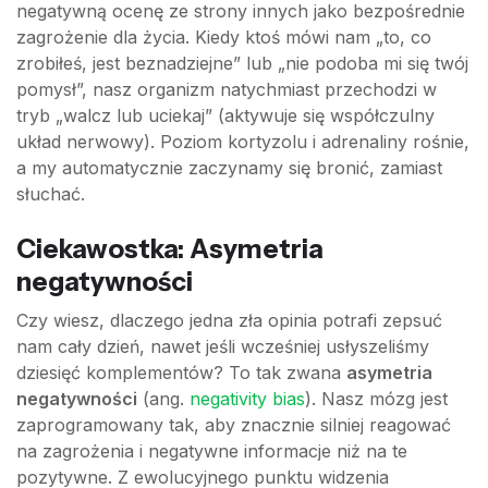
negatywną ocenę ze strony innych jako bezpośrednie
zagrożenie dla życia. Kiedy ktoś mówi nam „to, co
zrobiłeś, jest beznadziejne” lub „nie podoba mi się twój
pomysł”, nasz organizm natychmiast przechodzi w
tryb „walcz lub uciekaj” (aktywuje się współczulny
układ nerwowy). Poziom kortyzolu i adrenaliny rośnie,
a my automatycznie zaczynamy się bronić, zamiast
słuchać.
Ciekawostka: Asymetria
negatywności
Czy wiesz, dlaczego jedna zła opinia potrafi zepsuć
nam cały dzień, nawet jeśli wcześniej usłyszeliśmy
dziesięć komplementów? To tak zwana
asymetria
negatywności
(ang.
negativity bias
). Nasz mózg jest
zaprogramowany tak, aby znacznie silniej reagować
na zagrożenia i negatywne informacje niż na te
pozytywne. Z ewolucyjnego punktu widzenia