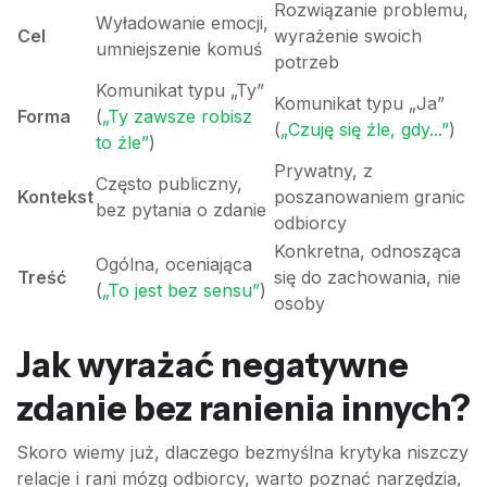
Rozwiązanie problemu,
Wyładowanie emocji,
Cel
wyrażenie swoich
umniejszenie komuś
potrzeb
Komunikat typu „Ty”
Komunikat typu „Ja”
Forma
(
„Ty zawsze robisz
(
„Czuję się źle, gdy...”
)
to źle”
)
Prywatny, z
Często publiczny,
Kontekst
poszanowaniem granic
bez pytania o zdanie
odbiorcy
Konkretna, odnosząca
Ogólna, oceniająca
Treść
się do zachowania, nie
(
„To jest bez sensu”
)
osoby
Jak wyrażać negatywne
zdanie bez ranienia innych?
Skoro wiemy już, dlaczego bezmyślna krytyka niszczy
relacje i rani mózg odbiorcy, warto poznać narzędzia,