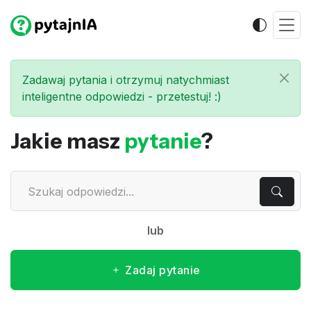
Zadawaj pytania i otrzymuj natychmiast
inteligentne odpowiedzi - przetestuj! :)
Jakie masz
pytanie
?
lub
Zadaj pytanie