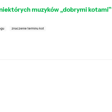
 niektórych muzyków „dobrymi kotami”
ngu
znaczenie terminu kot