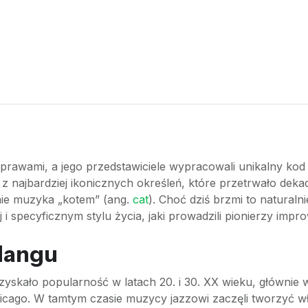
 prawami, a jego przedstawiciele wypracowali unikalny kod
 najbardziej ikonicznych określeń, które przetrwało dekad
ie muzyka „kotem” (ang.
cat
). Choć dziś brzmi to naturalni
 specyficznym stylu życia, jaki prowadzili pionierzy improw
slangu
skało popularność w latach 20. i 30. XX wieku, głównie w 
o. W tamtym czasie muzycy jazzowi zaczęli tworzyć własn