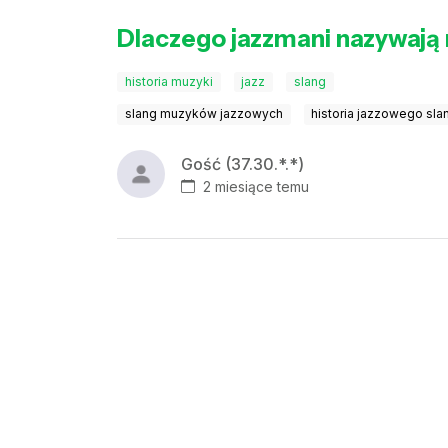
Dlaczego jazzmani nazywają
historia muzyki
jazz
slang
slang muzyków jazzowych
historia jazzowego sla
Gość (37.30.*.*)
2 miesiące temu