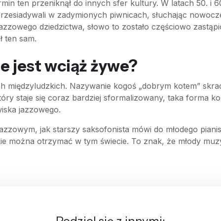
rmin ten przeniknął do innych sfer kultury. W latach 50. i
 przesiadywali w zadymionych piwnicach, słuchając nowocze
azzowego dziedzictwa, słowo to zostało częściowo zastąpio
ł ten sam.
e jest wciąż żywe?
ach międzyludzkich. Nazywanie kogoś „dobrym kotem” skrac
który staje się coraz bardziej sformalizowany, taka forma
wiska jazzowego.
 jazzowym, jak starszy saksofonista mówi do młodego pianis
ie można otrzymać w tym świecie. To znak, że młody muzyk