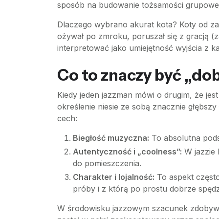
sposób na budowanie tożsamości grupowej 
Dlaczego wybrano akurat kota? Koty od zaw
ożywał po zmroku, poruszał się z gracją (z
interpretować jako umiejętność wyjścia z k
Co to znaczy być „d
Kiedy jeden jazzman mówi o drugim, że jes
określenie niesie ze sobą znacznie głębsz
cech:
Biegłość muzyczna:
To absolutna podst
Autentyczność i „coolness”:
W jazzie l
do pomieszczenia.
Charakter i lojalność:
To aspekt często
próby i z którą po prostu dobrze spędza
W środowisku jazzowym szacunek zdobywa si