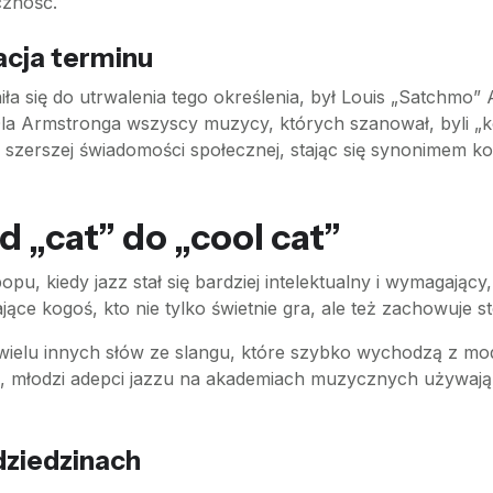
czność.
acja terminu
iła się do utrwalenia tego określenia, był Louis „Satchmo”
Dla Armstronga wszyscy muzycy, których szanował, byli „ko
szerszej świadomości społecznej, stając się synonimem kogo
d „cat” do „cool cat”
u, kiedy jazz stał się bardziej intelektualny i wymagający,
jące kogoś, kto nie tylko świetnie gra, ale też zachowuje st
wielu innych słów ze slangu, które szybko wychodzą z mod
h, młodzi adepci jazzu na akademiach muzycznych używają 
dziedzinach