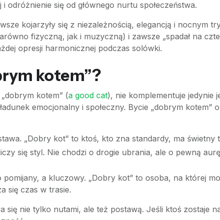
i odróżnienie się od głównego nurtu społeczeństwa.
sze kojarzyły się z niezależnością, elegancją i nocnym tr
arówno fizyczną, jak i muzyczną) i zawsze „spadał na czte
ażdej opresji harmonicznej podczas solówki.
obrym kotem”?
t „dobrym kotem” (
a good cat
), nie komplementuje jedynie j
y ładunek emocjonalny i społeczny. Bycie „dobrym kotem”
awa. „Dobry kot” to ktoś, kto zna standardy, ma świetny ti
iczy się styl. Nie chodzi o drogie ubrania, ale o pewną aur
 pomijany, a kluczowy. „Dobry kot” to osoba, na której mo
 się czas w trasie.
ę nie tylko nutami, ale też postawą. Jeśli ktoś zostaje 