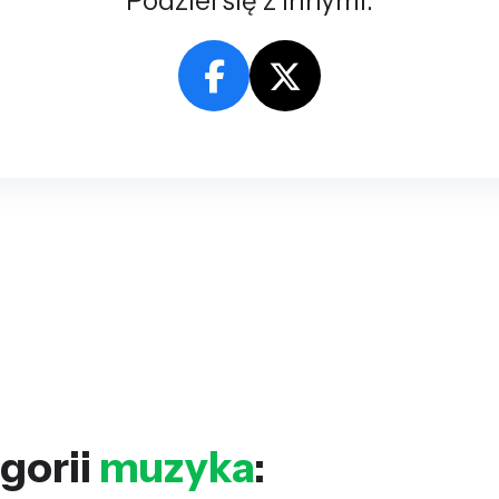
Podziel się z innymi:
gorii
muzyka
: