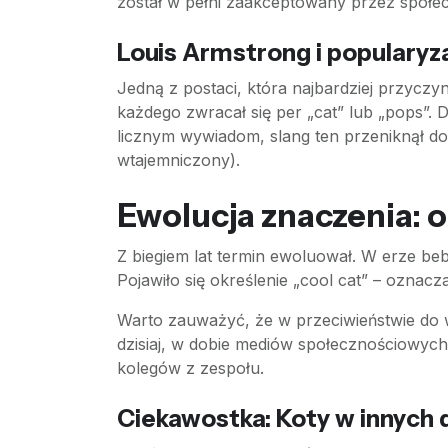
został w pełni zaakceptowany przez społe
Louis Armstrong i popularyz
Jedną z postaci, która najbardziej przyczyn
każdego zwracał się per „cat” lub „pops”. 
licznym wywiadom, slang ten przeniknął do 
wtajemniczony).
Ewolucja znaczenia: o
Z biegiem lat termin ewoluował. W erze bebop
Pojawiło się określenie „cool cat” – oznacza
Warto zauważyć, że w przeciwieństwie do 
dzisiaj, w dobie mediów społecznościowyc
kolegów z zespołu.
Ciekawostka: Koty w innych 