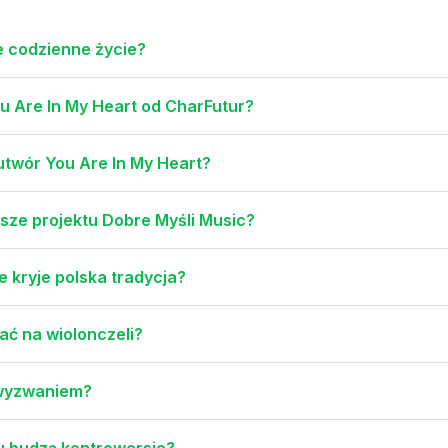
e codzienne życie?
ou Are In My Heart od CharFutur?
 utwór You Are In My Heart?
sze projektu Dobre Myśli Music?
kryje polska tradycja?
ać na wiolonczeli?
 wyzwaniem?
u budzą kontrowersje?