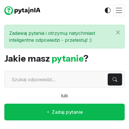
Zadawaj pytania i otrzymuj natychmiast
inteligentne odpowiedzi - przetestuj! :)
Jakie masz
pytanie
?
lub
Zadaj pytanie