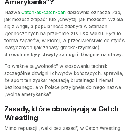
Amerykanka"?
Nazwa
Catch-as-catch-can
dosłownie oznacza „łap,
jak możesz złapać” lub „chwytaj, jak możesz”. Wzięła
się z Anglii, a popularność zdobyła w Stanach
Zjednoczonych na przełomie XIX i XX wieku. Była to
forma zapasów, w której, w przeciwieństwie do stylów
klasycznych (jak zapasy grecko-rzymskie),
dozwolone były chwyty za nogi i dźwignie na stawy
.
To właśnie ta „wolność” w stosowaniu technik,
szczególnie dźwigni i chwytów kończących, sprawiła,
że sport ten zyskał reputację brutalnego i niemal
bezlitosnego, a w Polsce przylgnęła do niego nazwa
„wolna amerykanka”.
Zasady, które obowiązują w Catch
Wrestling
Mimo reputacji „walki bez zasad”, w Catch Wrestling