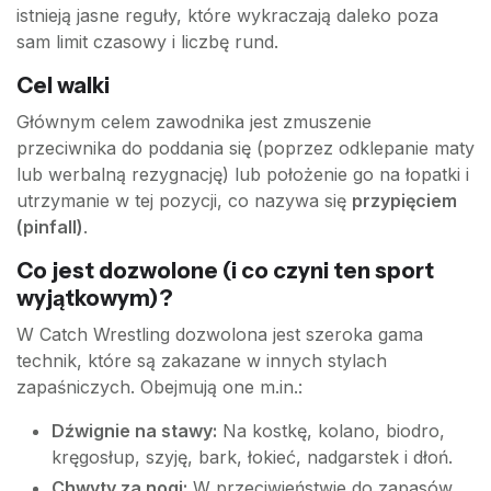
istnieją jasne reguły, które wykraczają daleko poza
sam limit czasowy i liczbę rund.
Cel walki
Głównym celem zawodnika jest zmuszenie
przeciwnika do poddania się (poprzez odklepanie maty
lub werbalną rezygnację) lub położenie go na łopatki i
utrzymanie w tej pozycji, co nazywa się
przypięciem
(pinfall)
.
Co jest dozwolone (i co czyni ten sport
wyjątkowym)?
W Catch Wrestling dozwolona jest szeroka gama
technik, które są zakazane w innych stylach
zapaśniczych. Obejmują one m.in.:
Dźwignie na stawy:
Na kostkę, kolano, biodro,
kręgosłup, szyję, bark, łokieć, nadgarstek i dłoń.
Chwyty za nogi:
W przeciwieństwie do zapasów