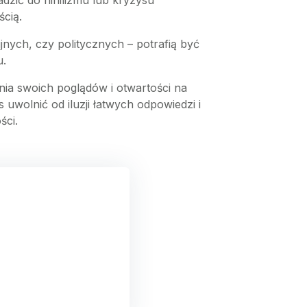
adzić do nihilizmu lub kryzysu
ścią.
ijnych, czy politycznych – potrafią być
u.
ia swoich poglądów i otwartości na
uwolnić od iluzji łatwych odpowiedzi i
ści.