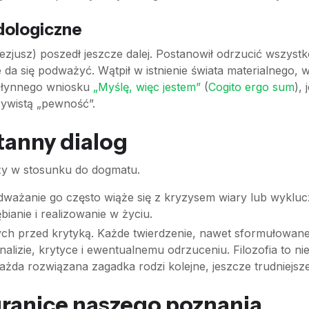
dologiczne
zjusz) poszedł jeszcze dalej. Postanowił odrzucić wszyst
ie da się podważyć. Wątpił w istnienie świata materialneg
 słynnego wniosku
„Myślę, więc jestem”
(
Cogito ergo sum
),
ywistą „pewność”.
tanny dialog
leży w stosunku do dogmatu.
dważanie go często wiąże się z kryzysem wiary lub wykluc
ębianie i realizowanie w życiu.
h przed krytyką. Każde twierdzenie, nawet sformułowane 
lizie, krytyce i ewentualnemu odrzuceniu. Filozofia to ni
ażda rozwiązana zagadka rodzi kolejne, jeszcze trudniejsze
 granice naszego poznania