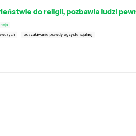
wieństwie do religii, pozbawia ludzi pe
encja
nawczych
poszukiwanie prawdy egzystencjalnej