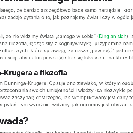
latego, że bardzo szczegółowo bada samo narzędzie, który
ia) zadaje pytania o to, jak poznajemy świat i czy w ogóle j
i, że nie widzimy świata „samego w sobie” (
Ding an sich
),
sna filozofia, łącząc siły z kognitywistyką, przypomina n
ulturowych, które sprawiają, że nasza „pewność” jest ni
wistością, absolutna pewność staje się luksusem, na który f
-Krugera a filozofia
em Dunninga-Krugera. Opisuje ono zjawisko, w którym osoby 
przeceniania swoich umiejętności i wiedzy (są niezwykle p
waż zaczynają dostrzegać, jak skomplikowany jest dany te
s pytań, tym wyraźniej widzimy, jak ogromny jest obszar na
 wada?