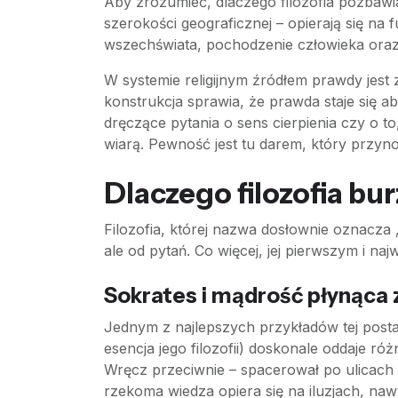
Aby zrozumieć, dlaczego filozofia pozbawia 
szerokości geograficznej – opierają się na 
wszechświata, pochodzenie człowieka oraz 
W systemie religijnym źródłem prawdy jest 
konstrukcja sprawia, że prawda staje się 
dręczące pytania o sens cierpienia czy o to
wiarą. Pewność jest tu darem, który przyno
Dlaczego filozofia bu
Filozofia, której nazwa dosłownie oznacza
ale od pytań. Co więcej, jej pierwszym i n
Sokrates i mądrość płynąca 
Jednym z najlepszych przykładów tej posta
esencja jego filozofii) doskonale oddaje ró
Wręcz przeciwnie – spacerował po ulicach
rzekoma wiedza opiera się na iluzjach, na