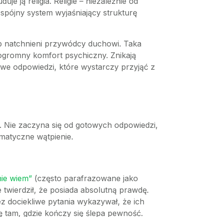
e ją religia. Religie – niezależnie od
, spójny system wyjaśniający strukturę
lub natchnieni przywódcy duchowi. Taka
 ogromny komfort psychiczny. Znikają
towe odpowiedzi, które wystarczy przyjąć z
h. Nie zaczyna się od gotowych odpowiedzi,
ematyczne wątpienie.
nie wiem”
(często parafrazowane jako
e twierdził, że posiada absolutną prawdę.
 dociekliwe pytania wykazywał, że ich
ę tam, gdzie kończy się ślepa pewność.