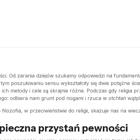
ści. Od zarania dziejów szukamy odpowiedzi na fundamental
tym poszukiwaniu sensu wykształciły się dwie potężne ścieżki
 ich metody i cele są skrajnie różne. Podczas gdy religia 
nego: odbiera nam grunt pod nogami i rzuca w otchłań wątpl
e filozofia, w przeciwieństwie do religii, skazuje nas na wi
bezpieczna przystań pewności