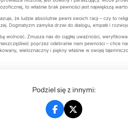
prowadza filozofia, jest bolesny i paraliżujący. Może prow
ozoficznej, to właśnie brak pewności jest największą warto
je, że ludzie absolutnie pewni swoich racji – czy to relig
zej. Dogmatyzm zamyka drzwi do dialogu, empatii i rozwoj
bą wolność. Zmusza nas do ciągłej uważności, weryfikowan
nieszczęśliwić poprzez odebranie nam pewności – chce nas 
ikowany, wieloznaczny i piękny właśnie w swojej tajemniczo
Podziel się z innymi: