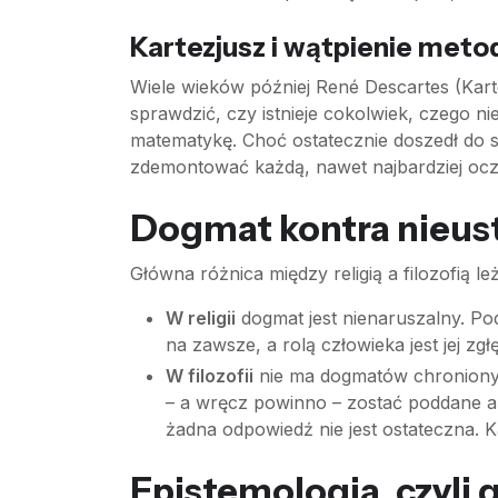
Kartezjusz i wątpienie meto
Wiele wieków później René Descartes (Karte
sprawdzić, czy istnieje cokolwiek, czego n
matematykę. Choć ostatecznie doszedł do
zdemontować każdą, nawet najbardziej ocz
Dogmat kontra nieus
Główna różnica między religią a filozofią 
W religii
dogmat jest nienaruszalny. Po
na zawsze, a rolą człowieka jest jej zgł
W filozofii
nie ma dogmatów chronionyc
– a wręcz powinno – zostać poddane ana
żadna odpowiedź nie jest ostateczna. K
Epistemologia, czyli