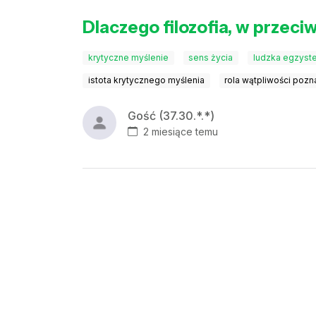
Dlaczego filozofia, w przeci
krytyczne myślenie
sens życia
ludzka egzyst
istota krytycznego myślenia
rola wątpliwości poz
Gość (37.30.*.*)
2 miesiące temu