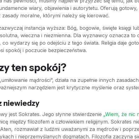
nas pewności, musimy najpierw przyjrzeć się temu, jak buduj
fundamencie wiary, objawienia i autorytetu. Oferują gotowy
zasady moralne, którymi należy się kierować.
zazwyczaj instancja wyższa: Bóg, bogowie, święte księgi 
absolutna, wieczna i niezmienna. Dla wyznawcy oznacza to
, co wydarzy się po odejściu z tego świata. Religia daje go
si spokój i poczucie bezpieczeństwa.
rzy ten spokój?
 „umiłowanie mądrości”, działa na zupełnie innych zasadac
ajważniejszym narzędziem jest krytyczne myślenie oraz syst
z niewiedzy
wy jest Sokrates. Jego słynne stwierdzenie
„Wiem, że nic 
żnicę między filozofem a człowiekiem religijnym. Sokrates ni
 Aten, rozmawiał z ludźmi uważanymi za mędrców i poprzez
wykach i nieprzemyślanych dogmatach. Filozofia zaczyna si