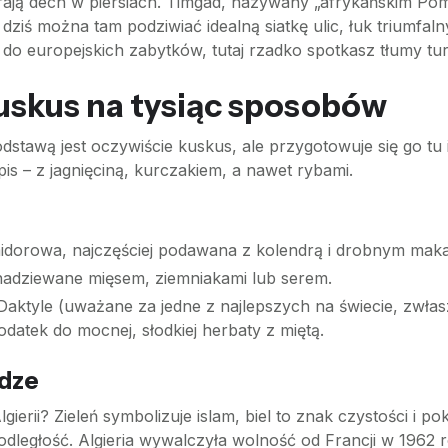
erają dech w piersiach. Timgad, nazywany „afrykańskim Po
ziś można tam podziwiać idealną siatkę ulic, łuk triumfalny
 do europejskich zabytków, tutaj rzadko spotkasz tłumy tu
 kuskus na tysiąc sposobów
Podstawą jest oczywiście kuskus, ale przygotowuje się go t
is – z jagnięciną, kurczakiem, a nawet rybami.
dorowa, najczęściej podawana z kolendrą i drobnym mak
o nadziewane mięsem, ziemniakami lub serem.
Daktyle (uważane za jedne z najlepszych na świecie, zwła
atek do mocnej, słodkiej herbaty z miętą.
adze
gierii? Zieleń symbolizuje islam, biel to znak czystości i p
dległość. Algieria wywalczyła wolność od Francji w 1962 ro