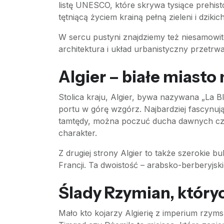
listę UNESCO, które skrywa tysiące prehisto
tętniącą życiem krainą pełną zieleni i dzikic
W sercu pustyni znajdziemy też niesamowite 
architektura i układ urbanistyczny przetrwa
Algier – białe miasto
Stolica kraju, Algier, bywa nazywana „La 
portu w górę wzgórz. Najbardziej fascynują
tamtędy, można poczuć ducha dawnych czas
charakter.
Z drugiej strony Algier to także szerokie 
Francji. Ta dwoistość – arabsko-berberyjsk
Ślady Rzymian, który
Mało kto kojarzy Algierię z imperium rzymsk