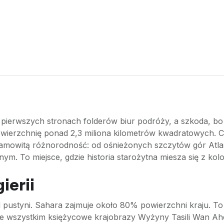
na pierwszych stronach folderów biur podróży, a szkoda, bo 
powierzchnię ponad 2,3 miliona kilometrów kwadratowych. 
esamowitą różnorodność: od ośnieżonych szczytów gór Atlas
m. To miejsce, gdzie historia starożytna miesza się z kol
ierii
d pustyni. Sahara zajmuje około 80% powierzchni kraju. To 
e wszystkim księżycowe krajobrazy Wyżyny Tasili Wan Ahdża