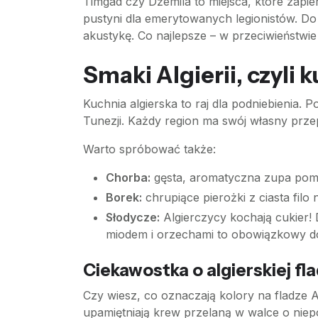
Timgad czy Dżemila to miejsca, które zapi
pustyni dla emerytowanych legionistów. Do d
akustykę. Co najlepsze – w przeciwieństwie
Smaki Algierii, czyli
Kuchnia algierska to raj dla podniebienia. 
Tunezji. Każdy region ma swój własny przep
Warto spróbować także:
Chorba:
gęsta, aromatyczna zupa pomi
Borek:
chrupiące pierożki z ciasta fil
Słodycze:
Algierczycy kochają cukier! 
miodem i orzechami to obowiązkowy dod
Ciekawostka o algierskiej fl
Czy wiesz, co oznaczają kolory na fladze Al
upamiętniają krew przelaną w walce o niepo