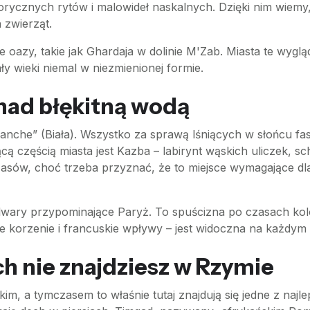
rycznych rytów i malowideł naskalnych. Dzięki nim wiemy, ż
h zwierząt.
oazy, takie jak Ghardaja w dolinie M'Zab. Miasta te wygląda
ły wieki niemal w niezmienionej formie.
 nad błękitną wodą
Blanche” (Biała). Wszystko za sprawą lśniących w słońcu 
cą częścią miasta jest Kazba – labirynt wąskich uliczek,
ów, choć trzeba przyznać, że to miejsce wymagające dla
bulwary przypominające Paryż. To spuścizna po czasach kolo
ie korzenie i francuskie wpływy – jest widoczna na każdym 
ch nie znajdziesz w Rzymie
im, a tymczasem to właśnie tutaj znajdują się jedne z najl