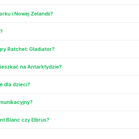
rku i Nowej Zelandii?
ą?
y Ratchet: Gladiator?
mieszkać na Antarktydzie?
e dla dzieci?
omunikacyjny?
nt Blanc czy Elbrus?