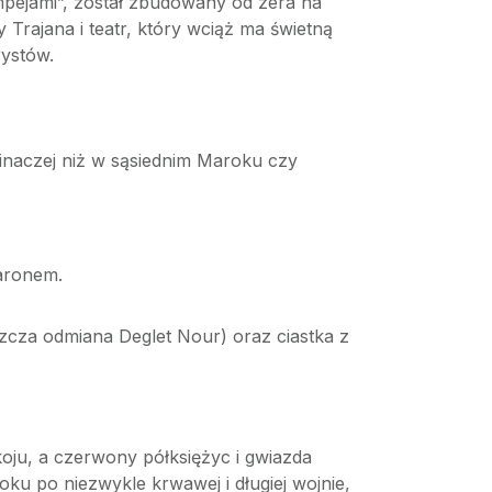
mpejami”, został zbudowany od zera na
 Trajana i teatr, który wciąż ma świetną
rystów.
u inaczej niż w sąsiednim Maroku czy
aronem.
szcza odmiana Deglet Nour) oraz ciastka z
okoju, a czerwony półksiężyc i gwiazda
ku po niezwykle krwawej i długiej wojnie,