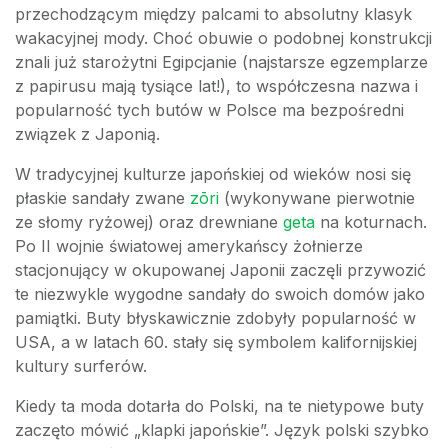
przechodzącym między palcami to absolutny klasyk
wakacyjnej mody. Choć obuwie o podobnej konstrukcji
znali już starożytni Egipcjanie (najstarsze egzemplarze
z papirusu mają tysiące lat!), to współczesna nazwa i
popularność tych butów w Polsce ma bezpośredni
związek z Japonią.
W tradycyjnej kulturze japońskiej od wieków nosi się
płaskie sandały zwane
zōri
(wykonywane pierwotnie
ze słomy ryżowej) oraz drewniane
geta
na koturnach.
Po II wojnie światowej amerykańscy żołnierze
stacjonujący w okupowanej Japonii zaczęli przywozić
te niezwykle wygodne sandały do swoich domów jako
pamiątki. Buty błyskawicznie zdobyły popularność w
USA, a w latach 60. stały się symbolem kalifornijskiej
kultury surferów.
Kiedy ta moda dotarła do Polski, na te nietypowe buty
zaczęto mówić „klapki japońskie”. Język polski szybko