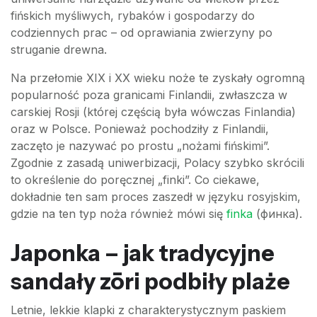
fińskich myśliwych, rybaków i gospodarzy do
codziennych prac – od oprawiania zwierzyny po
struganie drewna.
Na przełomie XIX i XX wieku noże te zyskały ogromną
popularność poza granicami Finlandii, zwłaszcza w
carskiej Rosji (której częścią była wówczas Finlandia)
oraz w Polsce. Ponieważ pochodziły z Finlandii,
zaczęto je nazywać po prostu „nożami fińskimi”.
Zgodnie z zasadą uniwerbizacji, Polacy szybko skrócili
to określenie do poręcznej „finki”. Co ciekawe,
dokładnie ten sam proces zaszedł w języku rosyjskim,
gdzie na ten typ noża również mówi się
finka
(финка).
Japonka – jak tradycyjne
sandały zōri podbiły plaże
Letnie, lekkie klapki z charakterystycznym paskiem