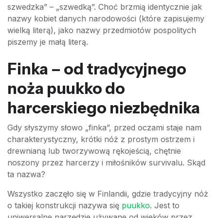
szwedzka” – „szwedką”. Choć brzmią identycznie jak
nazwy kobiet danych narodowości (które zapisujemy
wielką literą), jako nazwy przedmiotów pospolitych
piszemy je małą literą.
Finka – od tradycyjnego
noża puukko do
harcerskiego niezbędnika
Gdy słyszymy słowo „finka”, przed oczami staje nam
charakterystyczny, krótki nóż z prostym ostrzem i
drewnianą lub tworzywową rękojeścią, chętnie
noszony przez harcerzy i miłośników survivalu. Skąd
ta nazwa?
Wszystko zaczęło się w Finlandii, gdzie tradycyjny nóż
o takiej konstrukcji nazywa się
puukko
. Jest to
uniwersalne narzędzie używane od wieków przez