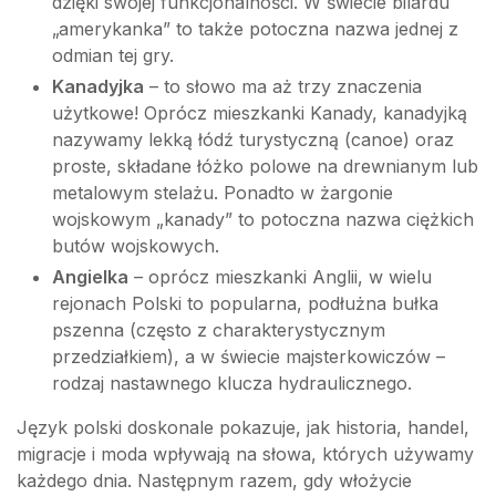
dzięki swojej funkcjonalności. W świecie bilardu
„amerykanka” to także potoczna nazwa jednej z
odmian tej gry.
Kanadyjka
– to słowo ma aż trzy znaczenia
użytkowe! Oprócz mieszkanki Kanady, kanadyjką
nazywamy lekką łódź turystyczną (canoe) oraz
proste, składane łóżko polowe na drewnianym lub
metalowym stelażu. Ponadto w żargonie
wojskowym „kanady” to potoczna nazwa ciężkich
butów wojskowych.
Angielka
– oprócz mieszkanki Anglii, w wielu
rejonach Polski to popularna, podłużna bułka
pszenna (często z charakterystycznym
przedziałkiem), a w świecie majsterkowiczów –
rodzaj nastawnego klucza hydraulicznego.
Język polski doskonale pokazuje, jak historia, handel,
migracje i moda wpływają na słowa, których używamy
każdego dnia. Następnym razem, gdy włożycie