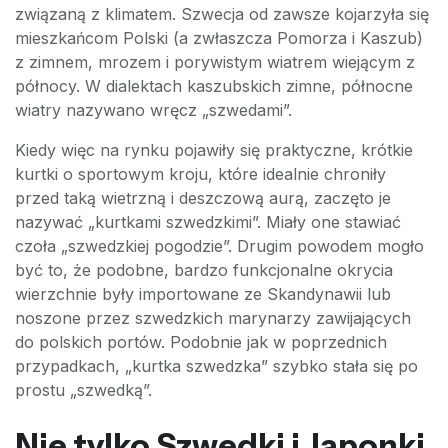
związaną z klimatem. Szwecja od zawsze kojarzyła się
mieszkańcom Polski (a zwłaszcza Pomorza i Kaszub)
z zimnem, mrozem i porywistym wiatrem wiejącym z
północy. W dialektach kaszubskich zimne, północne
wiatry nazywano wręcz „szwedami”.
Kiedy więc na rynku pojawiły się praktyczne, krótkie
kurtki o sportowym kroju, które idealnie chroniły
przed taką wietrzną i deszczową aurą, zaczęto je
nazywać „kurtkami szwedzkimi”. Miały one stawiać
czoła „szwedzkiej pogodzie”. Drugim powodem mogło
być to, że podobne, bardzo funkcjonalne okrycia
wierzchnie były importowane ze Skandynawii lub
noszone przez szwedzkich marynarzy zawijających
do polskich portów. Podobnie jak w poprzednich
przypadkach, „kurtka szwedzka” szybko stała się po
prostu „szwedką”.
Nie tylko Szwedki i Japonki