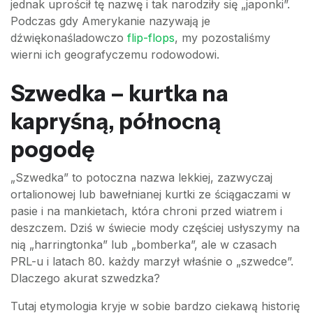
jednak uprościł tę nazwę i tak narodziły się „japonki”.
Podczas gdy Amerykanie nazywają je
dźwiękonaśladowczo
flip-flops
, my pozostaliśmy
wierni ich geografyczemu rodowodowi.
Szwedka – kurtka na
kapryśną, północną
pogodę
„Szwedka” to potoczna nazwa lekkiej, zazwyczaj
ortalionowej lub bawełnianej kurtki ze ściągaczami w
pasie i na mankietach, która chroni przed wiatrem i
deszczem. Dziś w świecie mody częściej usłyszymy na
nią „harringtonka” lub „bomberka”, ale w czasach
PRL-u i latach 80. każdy marzył właśnie o „szwedce”.
Dlaczego akurat szwedzka?
Tutaj etymologia kryje w sobie bardzo ciekawą historię