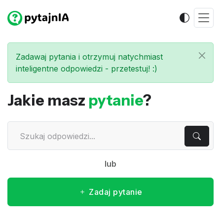
Zadawaj pytania i otrzymuj natychmiast
inteligentne odpowiedzi - przetestuj! :)
Jakie masz
pytanie
?
lub
Zadaj pytanie