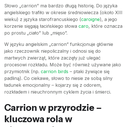
Słowo „carrion” ma bardzo długą historię. Do języka
angielskiego trafiło w okresie średniowiecza (około XIII
wieku) z języka starofrancuskiego (
caroigne
), a jego
korzenie sięgają łacińskiego słowa
caro
, które oznacza
po prostu „ciało” lub „mięso”.
W języku angielskim „carrion” funkcjonuje głównie
jako rzeczownik niepoliczalny i odnosi się do
martwych zwierząt, które zaczęły już ulegać
procesowi rozkładu. Może być również używane jako
przymiotnik (np.
carrion birds
– ptaki żywiące się
padliną). Co ciekawe, słowo to niesie ze sobą silny
ładunek emocjonalny – kojarzy się z odorem,
rozkładem i nieuchronnym cyklem życia i śmierci.
Carrion w przyrodzie –
kluczowa rola w