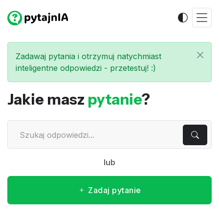
Zadawaj pytania i otrzymuj natychmiast
inteligentne odpowiedzi - przetestuj! :)
Jakie masz
pytanie
?
lub
Zadaj pytanie