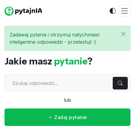
Zadawaj pytania i otrzymuj natychmiast
inteligentne odpowiedzi - przetestuj! :)
Jakie masz
pytanie
?
lub
Zadaj pytanie