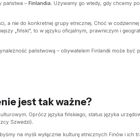
y państwa –
Finlandia
. Używamy go wtedy, gdy chcemy podk
ci, a nie do konkretnej grupy etnicznej. Choć w codziennej
ejszy „fiński”, to w języku oficjalnym, prawniczym i geog
zynależność państwową – obywatelem Finlandii może być p
nie jest tak ważne?
okulturowym. Oprócz języka fińskiego, status języka urzę
dzcy Szwedzi).
ibyśmy na myśli wyłącznie kulturę etnicznych Finów i ich t