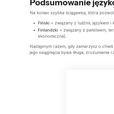
Podsumowanie języko
Na koniec szybka ściągawka, która pozwoli
Fiński
= związany z ludźmi, językiem i ku
Finlandzki
= związany z państwem, teryt
ekonomiczna).
Następnym razem, gdy zamarzysz o chwili o
jego osiągnięcia bywa długa, zrozumienie 