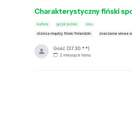
Charakterystyczny fiński spok
kultura
język polski
sisu
różnica między fiński finlandzki
znaczenie słowa s
Gość (37.30.*.*)
2 miesiące temu