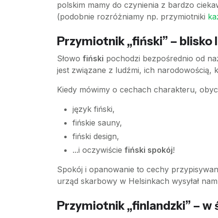
polskim mamy do czynienia z bardzo ciekaw
(podobnie rozróżniamy np. przymiotniki
ka
Przymiotnik „fiński” – blisko l
Słowo
fiński
pochodzi bezpośrednio od naz
jest związane z ludźmi, ich narodowością, k
Kiedy mówimy o cechach charakteru, obycz
język fiński,
fińskie sauny,
fiński design,
...i oczywiście
fiński spokój
!
Spokój i opanowanie to cechy przypisywane 
urząd skarbowy w Helsinkach wysyłał nam
Przymiotnik „finlandzki” – w