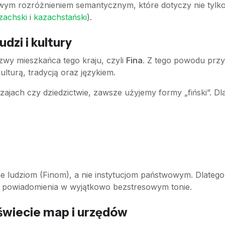
ym rozróżnieniem semantycznym, które dotyczy nie tylko Fi
zachski
i
kazachstański
).
udzi i kultury
wy mieszkańca tego kraju, czyli
Fina
. Z tego powodu przy
ulturą, tradycją oraz językiem.
ajach czy dziedzictwie, zawsze użyjemy formy „fiński”. D
ludziom (Finom), a nie instytucjom państwowym. Dlatego „
 powiadomienia w wyjątkowo bezstresowym tonie.
 świecie map i urzędów