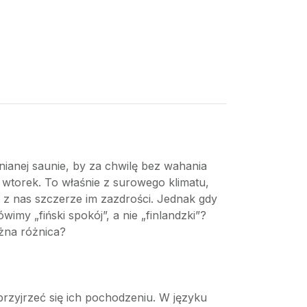
ianej saunie, by za chwilę bez wahania
 wtorek. To właśnie z surowego klimatu,
lu z nas szczerze im zazdrości. Jednak gdy
y „fiński spokój”, a nie „finlandzki”?
ażna różnica?
przyjrzeć się ich pochodzeniu. W języku