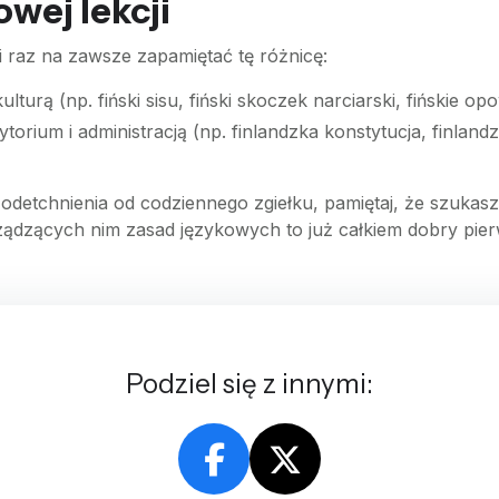
wej lekcji
 raz na zawsze zapamiętać tę różnicę:
lturą (np. fiński sisu, fiński skoczek narciarski, fińskie opo
orium i administracją (np. finlandzka konstytucja, finlandz
detchnienia od codziennego zgiełku, pamiętaj, że szukas
rządzących nim zasad językowych to już całkiem dobry pie
Podziel się z innymi: