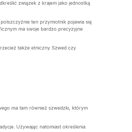
reślić związek z krajem jako jednostką
 polszczyźnie ten przymiotnik pojawia się
raficznym ma swoje bardzo precyzyjne
rzecież także etniczny Szwed czy
dowego ma tam również szwedzki, którym
radycje. Używając natomiast określenia