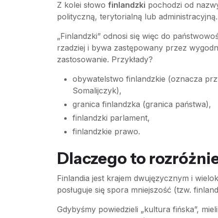
Z kolei słowo
finlandzki
pochodzi od nazw
polityczną, terytorialną lub administracyjną.
„Finlandzki” odnosi się więc do państwowoś
rzadziej i bywa zastępowany przez wygodni
zastosowanie. Przykłady?
obywatelstwo finlandzkie (oznacza pr
Somalijczyk),
granica finlandzka (granica państwa),
finlandzki parlament,
finlandzkie prawo.
Dlaczego to rozróżnie
Finlandia jest krajem dwujęzycznym i wiel
posługuje się spora mniejszość (tzw. finlan
Gdybyśmy powiedzieli „kultura fińska”, miel