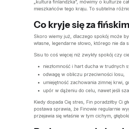
„kultura finlandzka”, mówimy o kulturze ca
mieszkańców tego kraju. To subtelna różn
Co kryje się za fińsk
Skoro wiemy już, dlaczego spokój może być t
własne, legendarne słowo, którego nie da 
Sisu to coś więcej niż zwykły spokój czy cie
niezłomność i hart ducha w trudnych s
odwagę w obliczu przeciwności losu,
umiejętność zachowania zimnej krwi, gd
upór w dążeniu do celu, nawet jeśli sz
Kiedy dopada Cię stres, Fin poradziłby Ci 
postawa sprawia, że Finowie regularnie wyg
przejawia się właśnie w tym cichym, głęboki