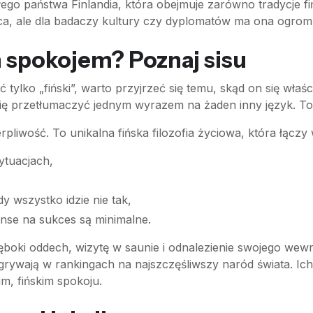
łego państwa Finlandia, która obejmuje zarówno tradycje fi
ica, ale dla badaczy kultury czy dyplomatów ma ona ogrom
im spokojem? Poznaj sisu
ylko „fiński”, warto przyjrzeć się temu, skąd on się właśc
się przetłumaczyć jednym wyrazem na żaden inny język. T
rpliwość. To unikalna fińska filozofia życiowa, która łączy 
ytuacjach,
y wszystko idzie nie tak,
anse na sukces są minimalne.
głęboki oddech, wizytę w saunie i odnalezienie swojego wew
rywają w rankingach na najszczęśliwszy naród świata. Ich s
m, fińskim spokoju.