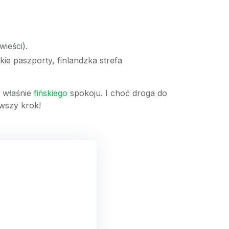
wieści).
kie paszporty, finlandzka strefa
z właśnie
fińskiego
spokoju. I choć droga do
rwszy krok!