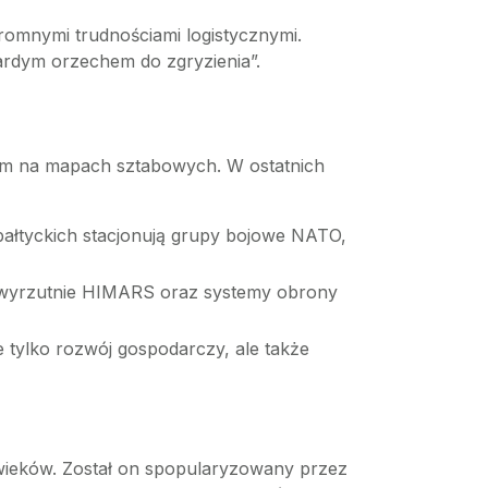
gromnymi trudnościami logistycznymi.
wardym orzechem do zgryzienia”.
em na mapach sztabowych. W ostatnich
ałtyckich stacjonują grupy bojowe NATO,
2, wyrzutnie HIMARS oraz systemy obrony
e tylko rozwój gospodarczy, ale także
 wieków. Został on spopularyzowany przez