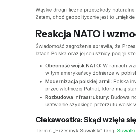
Wąskie drogi i liczne przeszkody naturalne
Zatem, choć geopolitycznie jest to „miękki
Reakcja NATO i wzmo
Świadomość zagrożenia sprawiła, że Prze
latach Polska oraz jej sojusznicy podjęli s
Obecność wojsk NATO:
W ramach wzmo
w tym amerykańscy żołnierze w poblis
Modernizacja polskiej armii:
Polska in
przeciwlotniczej Patriot, które mają st
Rozbudowa infrastruktury:
Budowa nowy
ułatwienie szybkiego przerzutu wojsk w
Ciekawostka: Skąd wzięła si
Termin „Przesmyk Suwalski” (ang.
Suwalki