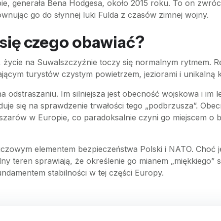
, generała Bena Hodgesa, około 2015 roku. To on zwrócił 
wnując go do słynnej luki Fulda z czasów zimnej wojny.
się czego obawiać?
, życie na Suwalszczyźnie toczy się normalnym rytmem. Re
ającym turystów czystym powietrzem, jeziorami i unikalną k
 odstraszaniu. Im silniejsza jest obecność wojskowa i im l
je się na sprawdzenie trwałości tego „podbrzusza”. Obec
bszarów w Europie, co paradoksalnie czyni go miejscem o
uczowym elementem bezpieczeństwa Polski i NATO. Choć j
ny teren sprawiają, że określenie go mianem „miękkiego” st
 fundamentem stabilności w tej części Europy.