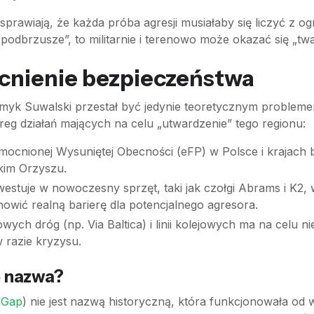
 sprawiają, że każda próba agresji musiałaby się liczyć z o
e podbrzusze”, to militarnie i terenowo może okazać się „t
cnienie bezpieczeństwa
smyk Suwalski przestał być jedynie teoretycznym problem
zereg działań mających na celu „utwardzenie” tego regionu:
cnionej Wysuniętej Obecności (eFP) w Polsce i krajach b
kim Orzyszu.
westuje w nowoczesny sprzęt, taki jak czołgi Abrams i K
anowić realną barierę dla potencjalnego agresora.
ch dróg (np. Via Baltica) i linii kolejowych ma na celu ni
 razie kryzysu.
ę nazwa?
 Gap
) nie jest nazwą historyczną, która funkcjonowała od