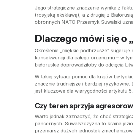
Jego strategiczne znaczenie wynika z faktu
(rosyjską eksklawą), a z drugiej z Białorus
obronnych NATO Przesmyk Suwalski uznawan
Dlaczego mówi się o
Określenie „miękkie podbrzusze” sugeruje
konsekwencji dla całego organizmu – w tym 
białoruskie doprowadziłoby do odcięcia Lit
W takiej sytuacji pomoc dla krajów bałtyck
znacznie trudniejsze i bardziej ryzykowne.
jest kluczowe dla wiarygodności artykułu 5
Czy teren sprzyja agresorow
Warto jednak zaznaczyć, że choć strategic
pancernych. Suwalszczyzna to kraina jezior
przemarsz dużych jednostek zmechanizow