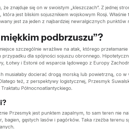
, że znajduje się on w swoistym „kleszczach”. Z jednej st
ią, która jest bliskim sojusznikiem wojskowym Rosji. Właśni
y jest za jeden z najbardziej newralgicznych punktów n
 „miękkim podbrzuszu”?
 miejsce szczególnie wrażliwe na atak, którego przełama
przypadku dla spójności sojuszu obronnego. Hipotetyczne z
wy, Łotwy i Estonii od wsparcia lądowego z Europy Zachodni
ich musiałaby docierać drogą morską lub powietrzną, co w 
 Dlatego też, z perspektywy logistycznej, Przesmyk Suwals
. Traktatu Północnoatlantyckiego.
i?
znie Przesmyk jest punktem zapalnym, to sam teren nie nal
, bagien, gęstych lasów i pagórków. Taka rzeźba terenu sp
anych.