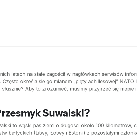
nich latach na stałe zagościł w nagłówkach serwisów infor
zęsto określa się go mianem „pięty achillesowej” NATO lu
 słusznie? Aby to zrozumieć, musimy przyjrzeć się mapie 
Przesmyk Suwalski?
lski to wąski pas ziemi o długości około 100 kilometrów, 
stw bałtyckich (Litwy, Łotwy i Estonii) z pozostałymi człon