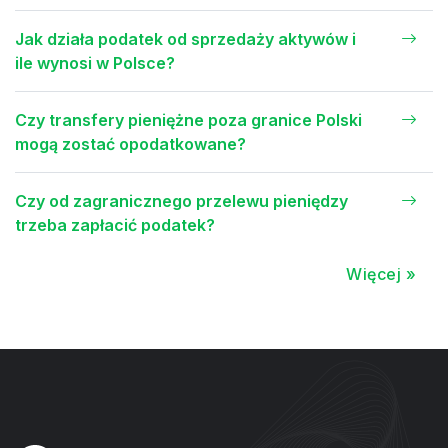
Jak działa podatek od sprzedaży aktywów i
ile wynosi w Polsce?
Czy transfery pieniężne poza granice Polski
mogą zostać opodatkowane?
Czy od zagranicznego przelewu pieniędzy
trzeba zapłacić podatek?
Więcej »