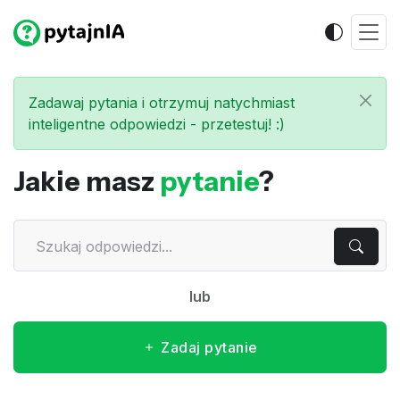
Zadawaj pytania i otrzymuj natychmiast
inteligentne odpowiedzi - przetestuj! :)
Jakie masz
pytanie
?
lub
Zadaj pytanie