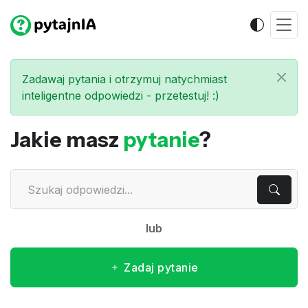
Zadawaj pytania i otrzymuj natychmiast
inteligentne odpowiedzi - przetestuj! :)
Jakie masz
pytanie
?
lub
Zadaj pytanie