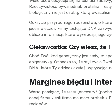
Wiele osób decyduje się na test dla zabaw
Rzeczywistość bywa jednak brutalna. Testy 
biologiczny nie jest osobą, którą uważaliśmy
Odkrycie przyrodniego rodzeństwa, o którego
jeden wieczór. Firmy testujące DNA zazwyc
obliczu informacji, które wywracają jego ż
Ciekawostka: Czy wiesz, że
Choć Twój kod genetyczny jest stały, to s
epigenetyką. Oznacza to, że styl życia Two
DNA, które Ty odziedziczyłeś, wpływając 
Margines błędu i int
Warto pamiętać, że testy „ancestry” (poc
danej firmy. Jeśli firma ma mało próbek z
regionów.