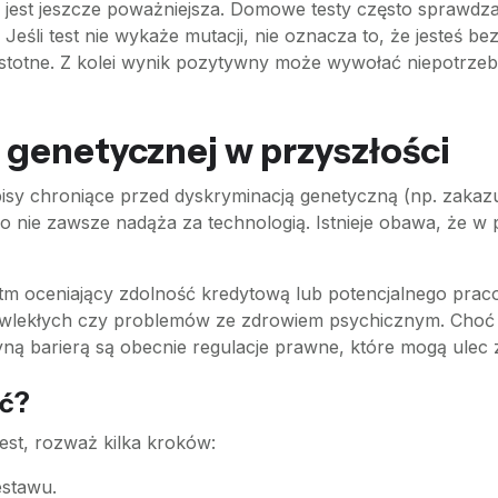
jest jeszcze poważniejsza. Domowe testy często sprawdza
eśli test nie wykaże mutacji, nie oznacza to, że jesteś b
istotne. Z kolei wynik pozytywny może wywołać niepotrze
 genetycznej w przyszłości
episy chroniące przed dyskryminacją genetyczną (np. zaka
nie zawsze nadąża za technologią. Istnieje obawa, że w 
ytm oceniający zdolność kredytową lub potencjalnego pra
lekłych czy problemów ze zdrowiem psychicznym. Choć brz
jedyną barierą są obecnie regulacje prawne, które mogą ulec 
ść?
est, rozważ kilka kroków:
estawu.