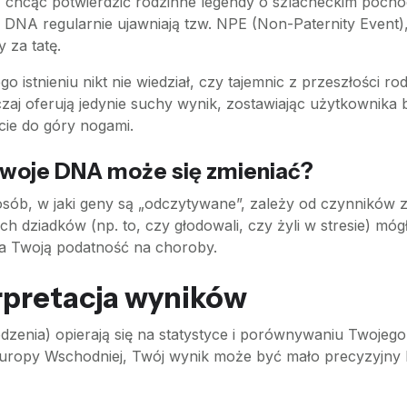
y, chcąc potwierdzić rodzinne legendy o szlacheckim poc
DNA regularnie ujawniają tzw. NPE (Non-Paternity Event), 
 za tatę.
 istnieniu nikt nie wiedział, czy tajemnic z przeszłości ro
zaj oferują jedynie suchy wynik, zostawiając użytkownik
ycie do góry nogami.
 Twoje DNA może się zmieniać?
posób, w jaki geny są „odczytywane”, zależy od czynników 
ich dziadków (np. to, czy głodowali, czy żyli w stresie) mó
na Twoją podatność na choroby.
erpretacja wyników
hodzenia) opierają się na statystyce i porównywaniu Twoj
 Europy Wschodniej, Twój wynik może być mało precyzyjny l