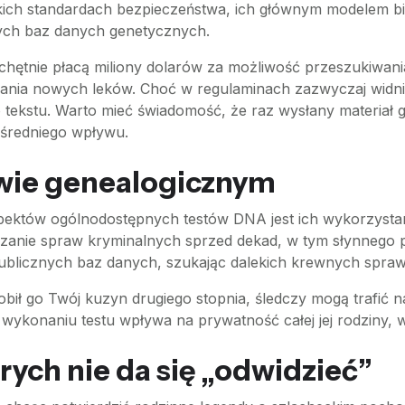
ich standardach bezpieczeństwa, ich głównym modelem biz
ych baz danych genetycznych.
chętnie płacą miliony dolarów za możliwość przeszukiwan
ia nowych leków. Choć w regulaminach zazwyczaj widnie
go tekstu. Warto mieć świadomość, że raz wysłany materia
ośredniego wpływu.
ewie genealogicznym
pektów ogólnodostępnych testów DNA jest ich wykorzystan
zanie spraw kryminalnych sprzed dekad, w tym słynnego prz
publicznych baz danych, szukając dalekich krewnych spraw
 zrobił go Twój kuzyn drugiego stopnia, śledczy mogą trafić
y o wykonaniu testu wpływa na prywatność całej jej rodziny
rych nie da się „odwidzieć”