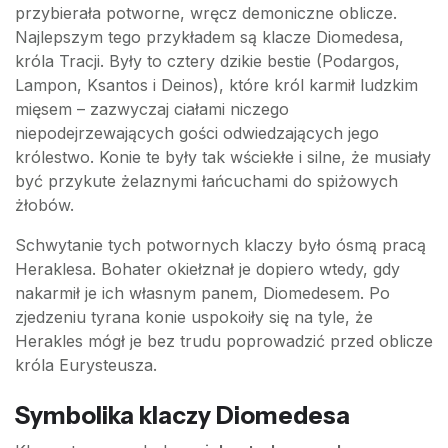
przybierała potworne, wręcz demoniczne oblicze.
Najlepszym tego przykładem są klacze Diomedesa,
króla Tracji. Były to cztery dzikie bestie (Podargos,
Lampon, Ksantos i Deinos), które król karmił ludzkim
mięsem – zazwyczaj ciałami niczego
niepodejrzewających gości odwiedzających jego
królestwo. Konie te były tak wściekłe i silne, że musiały
być przykute żelaznymi łańcuchami do spiżowych
żłobów.
Schwytanie tych potwornych klaczy było ósmą pracą
Heraklesa. Bohater okiełznał je dopiero wtedy, gdy
nakarmił je ich własnym panem, Diomedesem. Po
zjedzeniu tyrana konie uspokoiły się na tyle, że
Herakles mógł je bez trudu poprowadzić przed oblicze
króla Eurysteusza.
Symbolika klaczy Diomedesa