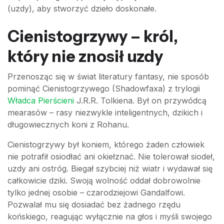
(uzdy), aby stworzyć dzieło doskonałe.
Cienistogrzywy – król,
który nie znosił uzdy
Przenosząc się w świat literatury fantasy, nie sposób
pominąć Cienistogrzywego (Shadowfaxa) z trylogii
Władca Pierścieni
J.R.R. Tolkiena. Był on przywódcą
mearasów – rasy niezwykle inteligentnych, dzikich i
długowiecznych koni z Rohanu.
Cienistogrzywy był koniem, którego żaden człowiek
nie potrafił osiodłać ani okiełznać. Nie tolerował siodeł,
uzdy ani ostróg. Biegał szybciej niż wiatr i wydawał się
całkowicie dziki. Swoją wolność oddał dobrowolnie
tylko jednej osobie – czarodziejowi Gandalfowi.
Pozwalał mu się dosiadać bez żadnego rzędu
końskiego, reagując wyłącznie na głos i myśli swojego