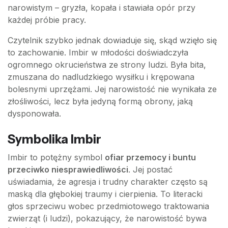
narowistym – gryzła, kopała i stawiała opór przy
każdej próbie pracy.
Czytelnik szybko jednak dowiaduje się, skąd wzięło się
to zachowanie. Imbir w młodości doświadczyła
ogromnego okrucieństwa ze strony ludzi. Była bita,
zmuszana do nadludzkiego wysiłku i krępowana
bolesnymi uprzężami. Jej narowistość nie wynikała ze
złośliwości, lecz była jedyną formą obrony, jaką
dysponowała.
Symbolika Imbir
Imbir to potężny symbol
ofiar przemocy i buntu
przeciwko niesprawiedliwości
. Jej postać
uświadamia, że agresja i trudny charakter często są
maską dla głębokiej traumy i cierpienia. To literacki
głos sprzeciwu wobec przedmiotowego traktowania
zwierząt (i ludzi), pokazujący, że narowistość bywa