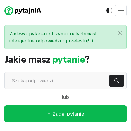
Zadawaj pytania i otrzymuj natychmiast
inteligentne odpowiedzi - przetestuj! :)
Jakie masz
pytanie
?
lub
Zadaj pytanie