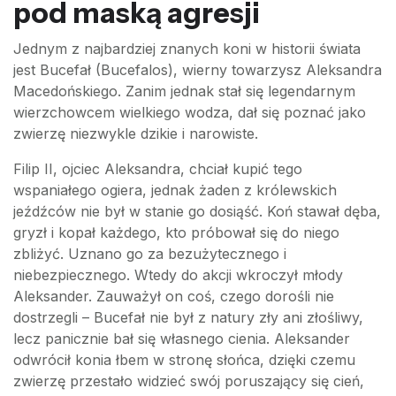
pod maską agresji
Jednym z najbardziej znanych koni w historii świata
jest Bucefał (Bucefalos), wierny towarzysz Aleksandra
Macedońskiego. Zanim jednak stał się legendarnym
wierzchowcem wielkiego wodza, dał się poznać jako
zwierzę niezwykle dzikie i narowiste.
Filip II, ojciec Aleksandra, chciał kupić tego
wspaniałego ogiera, jednak żaden z królewskich
jeźdźców nie był w stanie go dosiąść. Koń stawał dęba,
gryzł i kopał każdego, kto próbował się do niego
zbliżyć. Uznano go za bezużytecznego i
niebezpiecznego. Wtedy do akcji wkroczył młody
Aleksander. Zauważył on coś, czego dorośli nie
dostrzegli – Bucefał nie był z natury zły ani złośliwy,
lecz panicznie bał się własnego cienia. Aleksander
odwrócił konia łbem w stronę słońca, dzięki czemu
zwierzę przestało widzieć swój poruszający się cień,