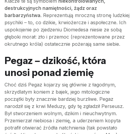
Klacze te są symbolem
niekontrolowanych,
destrukcyjnych namiętności, żądz oraz
barbarzyństwa
. Reprezentują mroczną stronę ludzkiej
psychiki – to, co dzikie, krwiożercze i aspołeczne. Ich
uspokojenie po zjedzeniu Diomedesa niesie ze sobą
głęboki morał: zło i przemoc (reprezentowane przez
okrutnego króla) ostatecznie pożerają same siebie.
Pegaz – dzikość, która
unosi ponad ziemię
Choć dziś Pegaz kojarzy się głównie z łagodnym,
skrzydlatym koniem z bajek, jego mitologiczne
początki były znacznie bardziej burzliwe. Pegaz
narodził się z krwi Meduzy, gdy tę zgładził Perseusz.
Był stworzeniem wolnym, dzikim i nieuchwytnym.
Przemierzał niebiosa i ziemię, a uderzeniem kopyta
potrafił otwierać źródła natchnienia (tak powstało