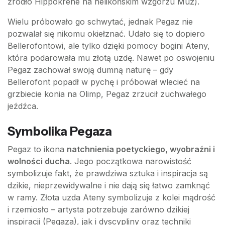
źródło Hippokrene na helikońskim wzgórzu Muz).
Wielu próbowało go schwytać, jednak Pegaz nie
pozwalał się nikomu okiełznać. Udało się to dopiero
Bellerofontowi, ale tylko dzięki pomocy bogini Ateny,
która podarowała mu złotą uzdę. Nawet po oswojeniu
Pegaz zachował swoją dumną naturę – gdy
Bellerofont popadł w pychę i próbował wlecieć na
grzbiecie konia na Olimp, Pegaz zrzucił zuchwałego
jeźdźca.
Symbolika Pegaza
Pegaz to ikona
natchnienia poetyckiego, wyobraźni i
wolności ducha
. Jego początkowa narowistość
symbolizuje fakt, że prawdziwa sztuka i inspiracja są
dzikie, nieprzewidywalne i nie dają się łatwo zamknąć
w ramy. Złota uzda Ateny symbolizuje z kolei mądrość
i rzemiosło – artysta potrzebuje zarówno dzikiej
inspiracji (Pegaza), jak i dyscypliny oraz techniki