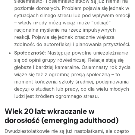
siedemnasto- i osiemnastolatków są już niemal na
poziomie dorosłych. Problem pojawia się jednak w
sytuacjach silnego stresu lub pod wpływem emocji
– wtedy młody mózg wciąż może "odciąć"
racjonalne myślenie na rzecz impulsywnych
reakcji. Pojawia się jednak znacznie większa
zdolność do autorefleksji i planowania przyszłości.
Społeczność:
Następuje powolne uniezależnianie
się od opinii grupy rówieśniczej. Relacje stają się
głębsze i bardziej kameralne. Osiemnasty rok życia
wiąże się też z ogromną presją społeczną – to
moment kończenia szkoły średniej, podejmowania
decyzji o studiach lub pracy, co dla wielu młodych
ludzi jest źródłem ogromnego stresu.
Wiek 20 lat: wkraczanie w
dorosłość (emerging adulthood)
Dwudziestolatkowie nie są już nastolatkami, ale często