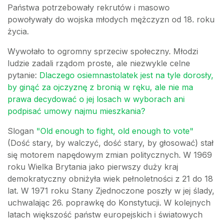
Państwa potrzebowały rekrutów i masowo
powoływały do wojska młodych mężczyzn od 18. roku
życia.
Wywołało to ogromny sprzeciw społeczny. Młodzi
ludzie zadali rządom proste, ale niezwykle celne
pytanie:
Dlaczego osiemnastolatek jest na tyle dorosły,
by ginąć za ojczyznę z bronią w ręku, ale nie ma
prawa decydować o jej losach w wyborach ani
podpisać umowy najmu mieszkania?
Slogan
"Old enough to fight, old enough to vote"
(Dość stary, by walczyć, dość stary, by głosować) stał
się motorem napędowym zmian politycznych. W 1969
roku Wielka Brytania jako pierwszy duży kraj
demokratyczny obniżyła wiek pełnoletności z 21 do 18
lat. W 1971 roku Stany Zjednoczone poszły w jej ślady,
uchwalając 26. poprawkę do Konstytucji. W kolejnych
latach większość państw europejskich i światowych