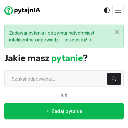
Zadawaj pytania i otrzymuj natychmiast
inteligentne odpowiedzi - przetestuj! :)
Jakie masz
pytanie
?
lub
Zadaj pytanie