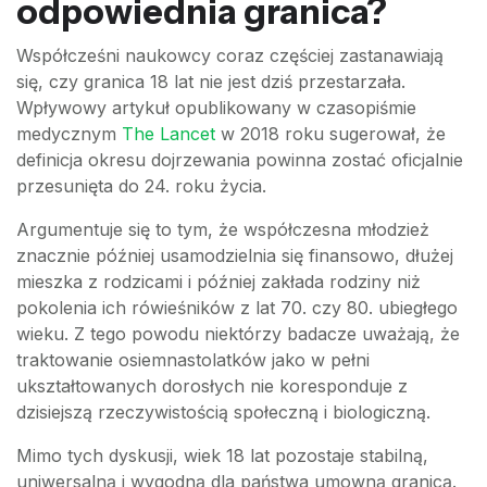
odpowiednia granica?
Współcześni naukowcy coraz częściej zastanawiają
się, czy granica 18 lat nie jest dziś przestarzała.
Wpływowy artykuł opublikowany w czasopiśmie
medycznym
The Lancet
w 2018 roku sugerował, że
definicja okresu dojrzewania powinna zostać oficjalnie
przesunięta do 24. roku życia.
Argumentuje się to tym, że współczesna młodzież
znacznie później usamodzielnia się finansowo, dłużej
mieszka z rodzicami i później zakłada rodziny niż
pokolenia ich rówieśników z lat 70. czy 80. ubiegłego
wieku. Z tego powodu niektórzy badacze uważają, że
traktowanie osiemnastolatków jako w pełni
ukształtowanych dorosłych nie koresponduje z
dzisiejszą rzeczywistością społeczną i biologiczną.
Mimo tych dyskusji, wiek 18 lat pozostaje stabilną,
uniwersalną i wygodną dla państwa umowną granicą.