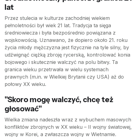
lat
Przez stulecia w kulturze zachodniej wiekiem
pełnoletności był wiek 21 lat. Tradycja ta sięga
średniowiecza i była bezpośrednio powiązana z
wojskowością. Uznawano, że dopiero około 21. roku
życia młody mężczyzna jest fizycznie na tyle silny, by
udźwignąć ciężką zbroję rycerską, kontrolować konia
bojowego i skutecznie walczyć na polu bitwy. Ta
granica wieku przetrwała w wielu systemach
prawnych (m.in. w Wielkiej Brytanii czy USA) aż do
połowy XX wieku.
"Skoro mogę walczyć, chcę też
głosować"
Wielka zmiana nadeszła wraz z wybuchem masowych
konfliktów zbrojnych w XX wieku – II wojny światowej,
wojny w Korei, a zwłaszcza wojny w Wietnamie.