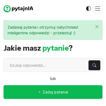
Zadawaj pytania i otrzymuj natychmiast
inteligentne odpowiedzi - przetestuj! :)
Jakie masz
pytanie
?
lub
Zadaj pytanie